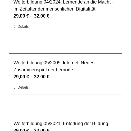
auf.
Weiterbildung 04/2024: Lernende an die Macht –
Die
im Zeitalter der menschlichen Digitalität
Optionen
29,00
€
–
32,00
€
können
Dieses
Details
auf
Produkt
der
weist
Produktseite
mehrere
gewählt
Varianten
werden
auf.
Weiterbildung 05/2005: Internet: Neues
Die
Zusammenspiel der Lernorte
Optionen
29,00
€
–
32,00
€
können
Dieses
Details
auf
Produkt
der
weist
Produktseite
mehrere
gewählt
Varianten
werden
auf.
Weiterbildung 05/2021: Entortung der Bildung
Die
29,00
€
–
32,00
€