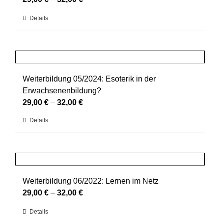
Optionen
Dieses
Details
können
Produkt
auf
weist
der
mehrere
Produktseite
Varianten
gewählt
auf.
Weiterbildung 05/2024: Esoterik in der
werden
Die
Erwachsenenbildung?
Optionen
29,00
€
–
32,00
€
können
Dieses
Details
auf
Produkt
der
weist
Produktseite
mehrere
gewählt
Varianten
werden
auf.
Weiterbildung 06/2022: Lernen im Netz
Die
29,00
€
–
32,00
€
Optionen
Dieses
Details
können