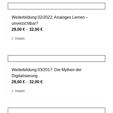
Produktseite
mehrere
gewählt
Varianten
werden
auf.
Weiterbildung 02/2022: Analoges Lernen –
Die
unverzichtbar?
Optionen
29,00
€
–
32,00
€
können
Dieses
Details
auf
Produkt
der
weist
Produktseite
mehrere
gewählt
Varianten
werden
auf.
Weiterbildung 03/2017: Die Mythen der
Die
Digitalisierung
Optionen
29,00
€
–
32,00
€
können
Dieses
Details
auf
Produkt
der
weist
Produktseite
mehrere
gewählt