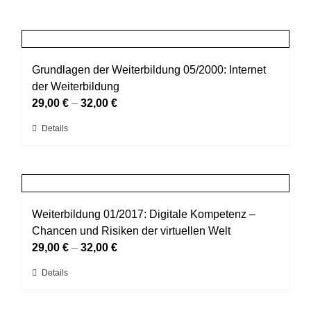
Grundlagen der Weiterbildung 05/2000: Internet
der Weiterbildung
29,00
€
–
32,00
€
Dieses
Details
Produkt
weist
mehrere
Varianten
auf.
Weiterbildung 01/2017: Digitale Kompetenz –
Die
Chancen und Risiken der virtuellen Welt
Optionen
29,00
€
–
32,00
€
können
Dieses
Details
auf
Produkt
der
weist