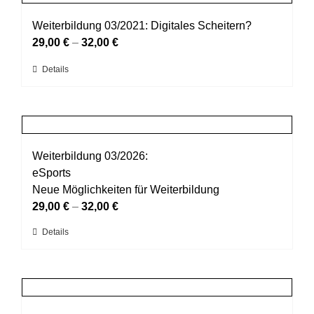
Varianten
werden
auf.
Weiterbildung 03/2021: Digitales Scheitern?
Die
29,00
€
–
32,00
€
Optionen
Dieses
Details
können
Produkt
auf
weist
der
mehrere
Produktseite
Varianten
gewählt
auf.
Weiterbildung 03/2026:
werden
Die
eSports
Optionen
Neue Möglichkeiten für Weiterbildung
können
29,00
€
–
32,00
€
auf
Dieses
Details
der
Produkt
Produktseite
weist
gewählt
mehrere
werden
Varianten