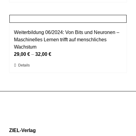
Produkt
auf
weist
der
mehrere
Produktseite
Varianten
gewählt
auf.
Weiterbildung 06/2024: Von Bits und Neuronen –
werden
Die
Maschinelles Lernen trifft auf menschliches
Optionen
Wachstum
können
29,00
€
–
32,00
€
auf
Dieses
Details
der
Produkt
Produktseite
weist
gewählt
mehrere
werden
Varianten
auf.
Die
Optionen
können
ZIEL-Verlag
auf