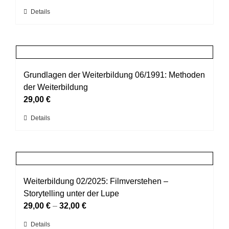
können
Dieses
Details
auf
Produkt
der
weist
Produktseite
mehrere
gewählt
Varianten
werden
auf.
Grundlagen der Weiterbildung 06/1991: Methoden
Die
der Weiterbildung
Optionen
29,00
€
können
Dieses
Details
auf
Produkt
der
weist
Produktseite
mehrere
gewählt
Varianten
werden
auf.
Weiterbildung 02/2025: Filmverstehen –
Die
Storytelling unter der Lupe
Optionen
29,00
€
–
32,00
€
können
Dieses
Details