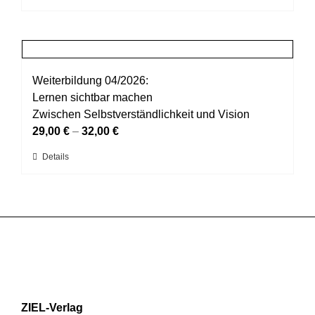
auf
Produkt
der
weist
Produktseite
mehrere
gewählt
Varianten
werden
auf.
Weiterbildung 04/2026:
Die
Lernen sichtbar machen
Optionen
Zwischen Selbstverständlichkeit und Vision
können
29,00
€
–
32,00
€
auf
Dieses
Details
der
Produkt
Produktseite
weist
gewählt
mehrere
werden
Varianten
auf.
Die
Optionen
können
ZIEL-Verlag
auf