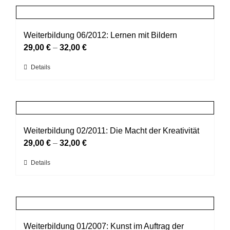
Produktseite
mehrere
gewählt
Varianten
werden
auf.
Weiterbildung 06/2012: Lernen mit Bildern
Die
29,00
€
–
32,00
€
Optionen
Dieses
Details
können
Produkt
auf
weist
der
mehrere
Produktseite
Varianten
gewählt
auf.
Weiterbildung 02/2011: Die Macht der Kreativität
werden
Die
29,00
€
–
32,00
€
Optionen
Dieses
Details
können
Produkt
auf
weist
der
mehrere
Produktseite
Varianten
gewählt
auf.
Weiterbildung 01/2007: Kunst im Auftrag der
werden