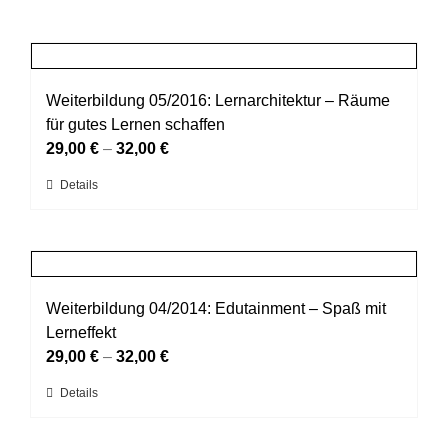
Weiterbildung 05/2016: Lernarchitektur – Räume
für gutes Lernen schaffen
29,00
€
–
32,00
€
Dieses
Details
Produkt
weist
mehrere
Varianten
auf.
Weiterbildung 04/2014: Edutainment – Spaß mit
Die
Lerneffekt
Optionen
29,00
€
–
32,00
€
können
Dieses
Details
auf
Produkt
der
weist