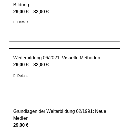
Die
Bildung
Optionen
29,00
€
–
32,00
€
können
Dieses
Details
auf
Produkt
der
weist
Produktseite
mehrere
gewählt
Varianten
werden
auf.
Weiterbildung 06/2021: Visuelle Methoden
Die
29,00
€
–
32,00
€
Optionen
Dieses
Details
können
Produkt
auf
weist
der
mehrere
Produktseite
Varianten
gewählt
auf.
Grundlagen der Weiterbildung 02/1991: Neue
werden
Die
Medien
Optionen
29,00
€