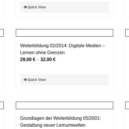
der
Dieses
Quick View
Produktseite
Produkt
gewählt
weist
werden
mehrere
Varianten
auf.
Weiterbildung 02/2014: Digitale Medien –
Die
Lernen ohne Grenzen
Optionen
29,00
€
–
32,00
€
können
auf
der
Dieses
Quick View
Produktseite
Produkt
gewählt
weist
werden
mehrere
Varianten
auf.
Grundlagen der Weiterbildung 05/2001:
Die
Gestaltung neuer Lernumwelten
Optionen