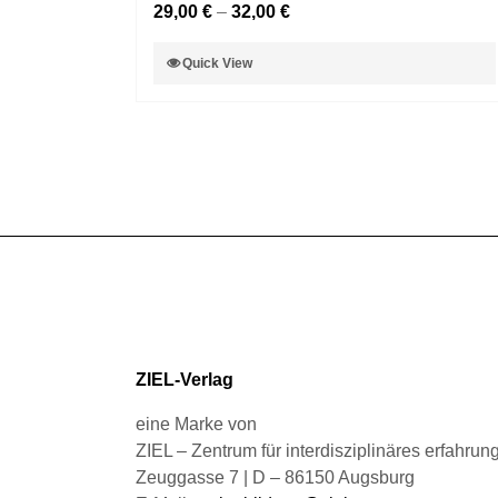
29,00
€
–
32,00
€
können
auf
Dieses
Quick View
der
Produkt
Produktseite
weist
gewählt
mehrere
werden
Varianten
auf.
Die
Optionen
können
auf
der
Produktseite
gewählt
ZIEL-Verlag
werden
eine Marke von
ZIEL – Zentrum für interdisziplinäres erfahru
Zeuggasse 7 | D – 86150 Augsburg