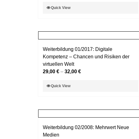
der
Dieses
Quick View
Produktseite
Produkt
gewählt
weist
werden
mehrere
Varianten
auf.
Weiterbildung 01/2017: Digitale
Die
Kompetenz – Chancen und Risiken der
Optionen
virtuellen Welt
können
29,00
€
–
32,00
€
auf
der
Dieses
Quick View
Produktseite
Produkt
gewählt
weist
werden
mehrere
Varianten
auf.
Weiterbildung 02/2008: Mehrwert Neue
Die
Medien
Optionen