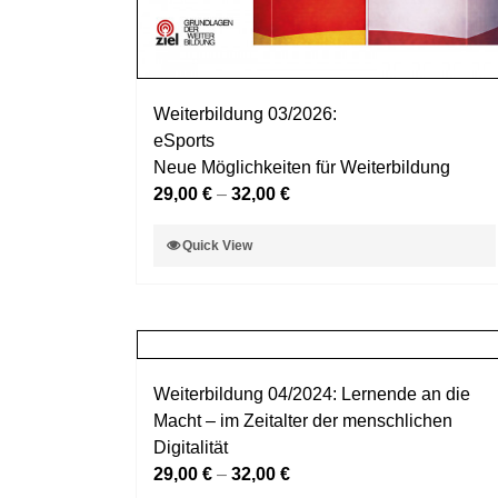
Weiterbildung 03/2026:
eSports
Neue Möglichkeiten für Weiterbildung
29,00
€
–
32,00
€
Dieses
Quick View
Produkt
weist
mehrere
Varianten
auf.
Weiterbildung 04/2024: Lernende an die
Die
Macht – im Zeitalter der menschlichen
Optionen
Digitalität
können
29,00
€
–
32,00
€
auf