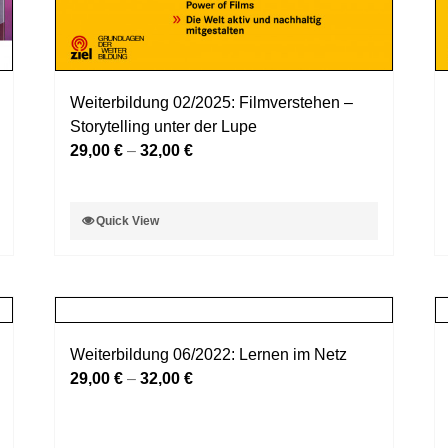
Weiterbildung 02/2025: Filmverstehen –
Storytelling unter der Lupe
29,00
€
–
32,00
€
Dieses
Quick View
Produkt
weist
mehrere
Varianten
auf.
Weiterbildung 06/2022: Lernen im Netz
Die
29,00
€
–
32,00
€
Optionen
können
auf