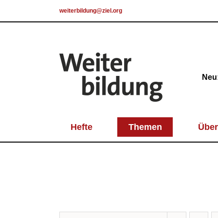
Skip
weiterbildung@ziel.org
to
content
Neu:
Hefte
Themen
Über