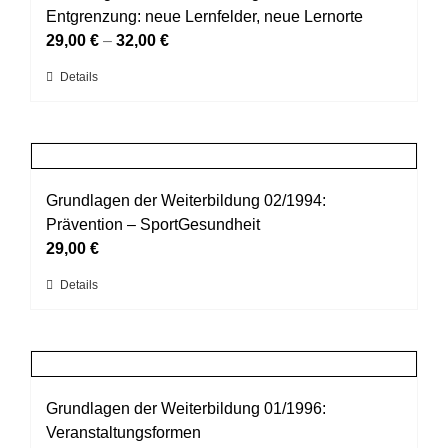
Die
Entgrenzung: neue Lernfelder, neue Lernorte
Optionen
29,00
€
–
32,00
€
können
Dieses
Details
auf
Produkt
der
weist
Produktseite
mehrere
gewählt
Varianten
werden
auf.
Grundlagen der Weiterbildung 02/1994:
Die
Prävention – SportGesundheit
Optionen
29,00
€
können
Dieses
Details
auf
Produkt
der
weist
Produktseite
mehrere
gewählt
Varianten
werden
auf.
Grundlagen der Weiterbildung 01/1996:
Die
Veranstaltungsformen