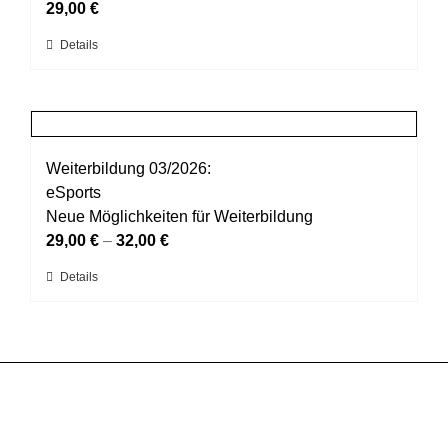
Optionen
29,00
€
können
Dieses
Details
auf
Produkt
der
weist
Produktseite
mehrere
gewählt
Varianten
werden
auf.
Weiterbildung 03/2026:
Die
eSports
Optionen
Neue Möglichkeiten für Weiterbildung
können
29,00
€
–
32,00
€
auf
Dieses
Details
der
Produkt
Produktseite
weist
gewählt
mehrere
werden
Varianten
auf.
Die
Optionen