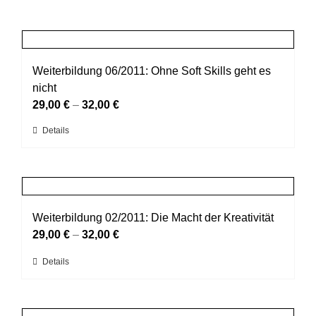
Weiterbildung 06/2011: Ohne Soft Skills geht es
nicht
29,00
€
–
32,00
€
Dieses
Details
Produkt
weist
mehrere
Varianten
auf.
Weiterbildung 02/2011: Die Macht der Kreativität
Die
29,00
€
–
32,00
€
Optionen
Dieses
Details
können
Produkt
auf
weist
der
mehrere