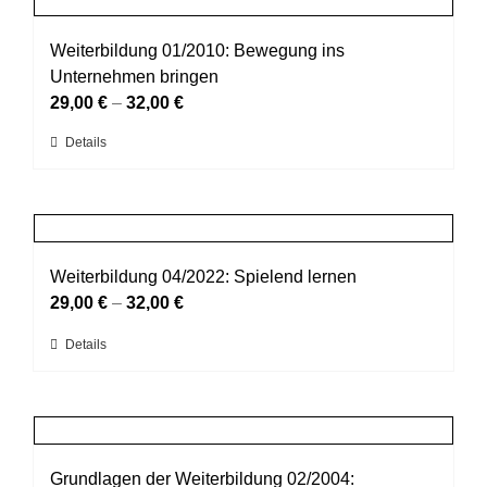
Produktseite
Varianten
gewählt
auf.
Weiterbildung 01/2010: Bewegung ins
werden
Die
Unternehmen bringen
Optionen
29,00
€
–
32,00
€
können
Dieses
Details
auf
Produkt
der
weist
Produktseite
mehrere
gewählt
Varianten
werden
auf.
Weiterbildung 04/2022: Spielend lernen
Die
29,00
€
–
32,00
€
Optionen
Dieses
Details
können
Produkt
auf
weist
der
mehrere
Produktseite
Varianten
gewählt
auf.
Grundlagen der Weiterbildung 02/2004:
werden