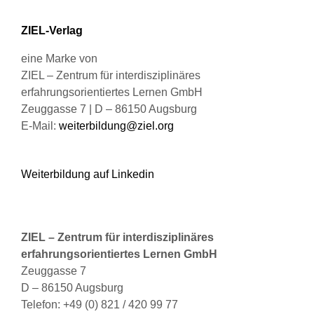
können
ZIEL-Verlag
auf
der
eine Marke von
Produktseite
ZIEL – Zentrum für interdisziplinäres
gewählt
erfahrungsorientiertes Lernen GmbH
werden
Zeuggasse 7 | D – 86150 Augsburg
E-Mail:
weiterbildung@ziel.org
Weiterbildung auf Linkedin
ZIEL – Zentrum für interdisziplinäres
erfahrungsorientiertes Lernen GmbH
Zeuggasse 7
D – 86150 Augsburg
Telefon: +49 (0) 821 / 420 99 77