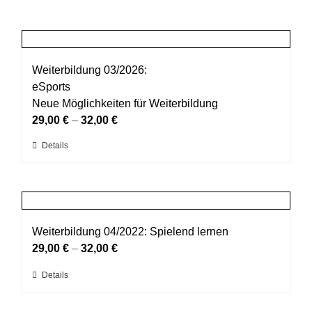
Weiterbildung 03/2026:
eSports
Neue Möglichkeiten für Weiterbildung
29,00
€
–
32,00
€
Dieses
Details
Produkt
weist
mehrere
Varianten
auf.
Weiterbildung 04/2022: Spielend lernen
Die
29,00
€
–
32,00
€
Optionen
Dieses
Details
können
Produkt
auf
weist