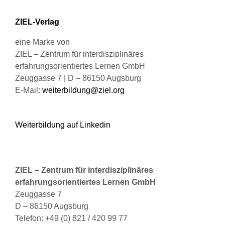
können
ZIEL-Verlag
auf
der
eine Marke von
Produktseite
ZIEL – Zentrum für interdisziplinäres
gewählt
erfahrungsorientiertes Lernen GmbH
werden
Zeuggasse 7 | D – 86150 Augsburg
E-Mail:
weiterbildung@ziel.org
Weiterbildung auf Linkedin
ZIEL – Zentrum für interdisziplinäres
erfahrungsorientiertes Lernen GmbH
Zeuggasse 7
D – 86150 Augsburg
Telefon: +49 (0) 821 / 420 99 77