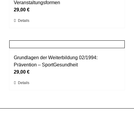
Die
Veranstaltungsformen
Optionen
29,00
€
können
Dieses
Details
auf
Produkt
der
weist
Produktseite
mehrere
gewählt
Varianten
werden
auf.
Grundlagen der Weiterbildung 02/1994:
Die
Prävention – SportGesundheit
Optionen
29,00
€
können
Dieses
Details
auf
Produkt
der
weist
Produktseite
mehrere
gewählt
Varianten
werden
auf.
Die
Optionen