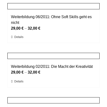
der
mehrere
Produktseite
Varianten
gewählt
auf.
Weiterbildung 06/2011: Ohne Soft Skills geht es
werden
Die
nicht
Optionen
29,00
€
–
32,00
€
können
Dieses
Details
auf
Produkt
der
weist
Produktseite
mehrere
gewählt
Varianten
werden
auf.
Weiterbildung 02/2011: Die Macht der Kreativität
Die
29,00
€
–
32,00
€
Optionen
Dieses
Details
können
Produkt
auf
weist
der
mehrere
Produktseite
Varianten
gewählt