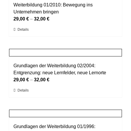
auf.
Weiterbildung 01/2010: Bewegung ins
werden
Die
Unternehmen bringen
Optionen
29,00
€
–
32,00
€
können
Dieses
Details
auf
Produkt
der
weist
Produktseite
mehrere
gewählt
Varianten
werden
auf.
Grundlagen der Weiterbildung 02/2004:
Die
Entgrenzung: neue Lernfelder, neue Lernorte
Optionen
29,00
€
–
32,00
€
können
Dieses
Details
auf
Produkt
der
weist
Produktseite
mehrere
gewählt
Varianten
werden
auf.
Grundlagen der Weiterbildung 01/1996: