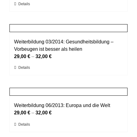
Dieses
Details
können
Produkt
auf
weist
der
mehrere
Produktseite
Varianten
gewählt
auf.
Weiterbildung 03/2014: Gesundheitsbildung –
werden
Die
Vorbeugen ist besser als heilen
Optionen
29,00
€
–
32,00
€
können
Dieses
Details
auf
Produkt
der
weist
Produktseite
mehrere
gewählt
Varianten
werden
auf.
Weiterbildung 06/2013: Europa und die Welt
Die
29,00
€
–
32,00
€
Optionen
Dieses
Details
können
Produkt
auf