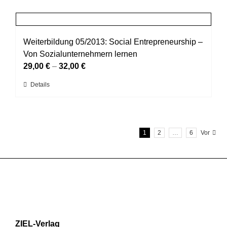
weist
der
mehrere
Produktseite
Varianten
gewählt
auf.
Weiterbildung 05/2013: Social Entrepreneurship –
werden
Die
Von Sozialunternehmern lernen
Optionen
29,00
€
–
32,00
€
können
Dieses
Details
auf
Produkt
der
weist
Produktseite
mehrere
gewählt
1
2
…
6
Vor
Varianten
werden
auf.
Die
Optionen
können
auf
der
Produktseite
ZIEL-Verlag