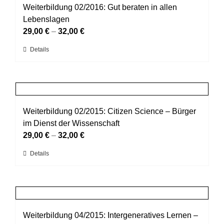
auf.
Weiterbildung 02/2016: Gut beraten in allen
Die
Lebenslagen
Optionen
29,00
€
–
32,00
€
können
Dieses
Details
auf
Produkt
der
weist
Produktseite
mehrere
gewählt
Varianten
werden
auf.
Weiterbildung 02/2015: Citizen Science – Bürger
Die
im Dienst der Wissenschaft
Optionen
29,00
€
–
32,00
€
können
Dieses
Details
auf
Produkt
der
weist
Produktseite
mehrere
gewählt
Varianten
werden
auf.
Weiterbildung 04/2015: Intergeneratives Lernen –