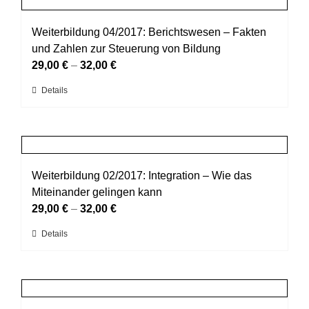
Produktseite
Varianten
gewählt
auf.
Weiterbildung 04/2017: Berichtswesen – Fakten
werden
Die
und Zahlen zur Steuerung von Bildung
Optionen
29,00
€
–
32,00
€
können
Dieses
Details
auf
Produkt
der
weist
Produktseite
mehrere
gewählt
Varianten
werden
auf.
Weiterbildung 02/2017: Integration – Wie das
Die
Miteinander gelingen kann
Optionen
29,00
€
–
32,00
€
können
Dieses
Details
auf
Produkt
der
weist
Produktseite
mehrere
gewählt
Varianten
werden