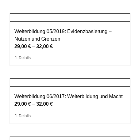
Weiterbildung 05/2019: Evidenzbasierung –
Nutzen und Grenzen
29,00
€
–
32,00
€
Dieses
Details
Produkt
weist
mehrere
Varianten
auf.
Weiterbildung 06/2017: Weiterbildung und Macht
Die
29,00
€
–
32,00
€
Optionen
Dieses
Details
können
Produkt
auf
weist
der
mehrere