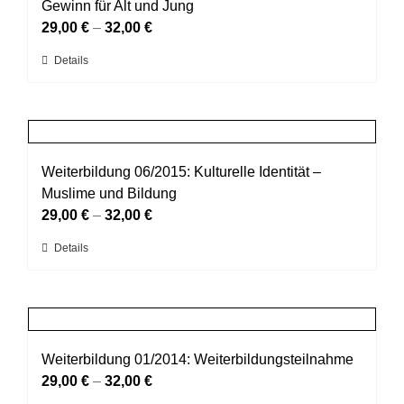
Die
Gewinn für Alt und Jung
Optionen
29,00
€
–
32,00
€
können
Dieses
Details
auf
Produkt
der
weist
Produktseite
mehrere
gewählt
Varianten
werden
auf.
Weiterbildung 06/2015: Kulturelle Identität –
Die
Muslime und Bildung
Optionen
29,00
€
–
32,00
€
können
Dieses
Details
auf
Produkt
der
weist
Produktseite
mehrere
gewählt
Varianten
werden
auf.
Weiterbildung 01/2014: Weiterbildungsteilnahme
Die
29,00
€
–
32,00
€
Optionen