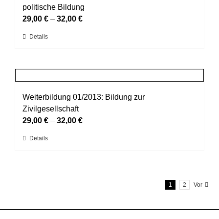
Die
politische Bildung
Optionen
29,00
€
–
32,00
€
können
Dieses
Details
auf
Produkt
der
weist
Produktseite
mehrere
gewählt
Varianten
werden
auf.
Weiterbildung 01/2013: Bildung zur
Die
Zivilgesellschaft
Optionen
29,00
€
–
32,00
€
können
Dieses
Details
auf
Produkt
der
weist
Produktseite
mehrere
gewählt
1
2
Vor
Varianten
werden
auf.
Die