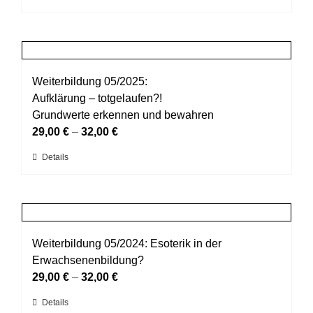
der
Produkt
Produktseite
weist
gewählt
mehrere
werden
Varianten
auf.
Weiterbildung 05/2025:
Die
Aufklärung – totgelaufen?!
Optionen
Grundwerte erkennen und bewahren
können
29,00
€
–
32,00
€
auf
Dieses
Details
der
Produkt
Produktseite
weist
gewählt
mehrere
werden
Varianten
auf.
Weiterbildung 05/2024: Esoterik in der
Die
Erwachsenenbildung?
Optionen
29,00
€
–
32,00
€
können
Dieses
Details
auf