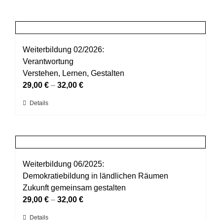
Weiterbildung 02/2026:
Verantwortung
Verstehen, Lernen, Gestalten
29,00
€
–
32,00
€
Dieses
Details
Produkt
weist
mehrere
Varianten
auf.
Weiterbildung 06/2025:
Die
Demokratiebildung in ländlichen Räumen
Optionen
Zukunft gemeinsam gestalten
können
29,00
€
–
32,00
€
auf
Dieses
Details