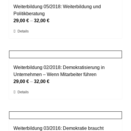
werden
auf.
Weiterbildung 05/2018: Weiterbildung und
Die
Politikberatung
Optionen
29,00
€
–
32,00
€
können
Dieses
Details
auf
Produkt
der
weist
Produktseite
mehrere
gewählt
Varianten
werden
auf.
Weiterbildung 02/2018: Demokratisierung in
Die
Unternehmen – Wenn Mitarbeiter führen
Optionen
29,00
€
–
32,00
€
können
Dieses
Details
auf
Produkt
der
weist
Produktseite
mehrere
gewählt
Varianten
werden
auf.
Weiterbildung 03/2016: Demokratie braucht