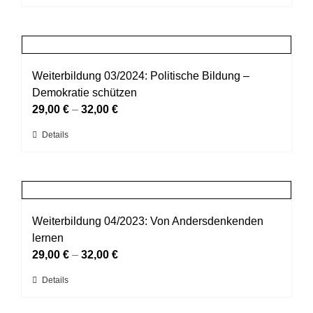
Produkt
der
weist
Produktseite
mehrere
gewählt
Varianten
werden
auf.
Weiterbildung 03/2024: Politische Bildung –
Die
Demokratie schützen
Optionen
29,00
€
–
32,00
€
können
Dieses
Details
auf
Produkt
der
weist
Produktseite
mehrere
gewählt
Varianten
werden
auf.
Weiterbildung 04/2023: Von Andersdenkenden
Die
lernen
Optionen
29,00
€
–
32,00
€
können
Dieses
Details
auf
Produkt
der