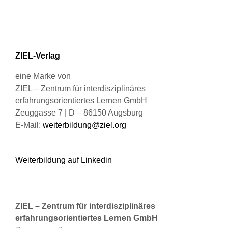
Optionen
können
auf
der
Produktseite
ZIEL-Verlag
gewählt
werden
eine Marke von
ZIEL – Zentrum für interdisziplinäres
erfahrungsorientiertes Lernen GmbH
Zeuggasse 7 | D – 86150 Augsburg
E-Mail:
weiterbildung@ziel.org
Weiterbildung auf Linkedin
ZIEL – Zentrum für interdisziplinäres
erfahrungsorientiertes Lernen GmbH