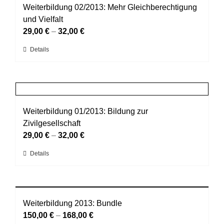
auf.
Weiterbildung 02/2013: Mehr Gleichberechtigung
Die
und Vielfalt
Optionen
29,00
€
–
32,00
€
können
Dieses
Details
auf
Produkt
der
weist
Produktseite
mehrere
gewählt
Varianten
werden
auf.
Weiterbildung 01/2013: Bildung zur
Die
Zivilgesellschaft
Optionen
29,00
€
–
32,00
€
können
Dieses
Details
auf
Produkt
der
weist
Produktseite
mehrere
gewählt
Varianten
Weiterbildung 2013: Bundle
werden
auf.
150,00
€
–
168,00
€