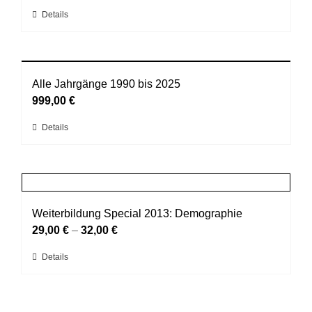
Die
Dieses
Details
Optionen
Produkt
können
weist
auf
mehrere
der
Varianten
Alle Jahrgänge 1990 bis 2025
Produktseite
auf.
999,00
€
gewählt
Die
werden
Dieses
Details
Optionen
Produkt
können
weist
auf
mehrere
der
Varianten
Produktseite
auf.
Weiterbildung Special 2013: Demographie
gewählt
Die
29,00
€
–
32,00
€
werden
Optionen
Dieses
Details
können
Produkt
auf
weist
der
mehrere