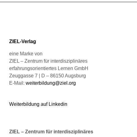
Produktseite
Varianten
gewählt
auf.
werden
Die
Optionen
können
ZIEL-Verlag
auf
der
eine Marke von
Produktseite
ZIEL – Zentrum für interdisziplinäres
gewählt
erfahrungsorientiertes Lernen GmbH
werden
Zeuggasse 7 | D – 86150 Augsburg
E-Mail:
weiterbildung@ziel.org
Weiterbildung auf Linkedin
ZIEL – Zentrum für interdisziplinäres