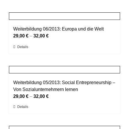
Weiterbildung 06/2013: Europa und die Welt
29,00
€
–
32,00
€
Dieses
Details
Produkt
weist
mehrere
Varianten
auf.
Weiterbildung 05/2013: Social Entrepreneurship –
Die
Von Sozialunternehmern lernen
Optionen
29,00
€
–
32,00
€
können
Dieses
Details
auf
Produkt
der
weist
Produktseite
mehrere