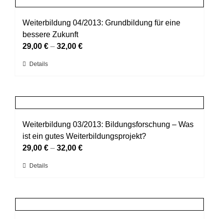
gewählt
Varianten
werden
auf.
Weiterbildung 04/2013: Grundbildung für eine
Die
bessere Zukunft
Optionen
29,00
€
–
32,00
€
können
Dieses
Details
auf
Produkt
der
weist
Produktseite
mehrere
gewählt
Varianten
werden
auf.
Weiterbildung 03/2013: Bildungsforschung – Was
Die
ist ein gutes Weiterbildungsprojekt?
Optionen
29,00
€
–
32,00
€
können
Dieses
Details
auf
Produkt
der
weist
Produktseite
mehrere
gewählt
Varianten
werden