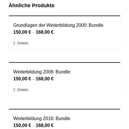
Ähnliche Produkte
Grundlagen der Weiterbildung 2000: Bundle
150,00
€
168,00
€
–
Dieses
Details
Produkt
weist
mehrere
Varianten
Weiterbildung 2006: Bundle
auf.
150,00
€
168,00
€
–
Die
Optionen
Dieses
Details
können
Produkt
auf
weist
der
mehrere
Produktseite
Varianten
gewählt
Weiterbildung 2016: Bundle
auf.
werden
150,00
€
168,00
€
–
Die