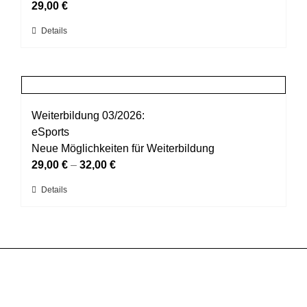
Optionen
29,00
€
können
Dieses
Details
auf
Produkt
der
weist
Produktseite
mehrere
gewählt
Varianten
werden
auf.
Weiterbildung 03/2026:
Die
eSports
Optionen
Neue Möglichkeiten für Weiterbildung
können
29,00
€
–
32,00
€
auf
Dieses
Details
der
Produkt
Produktseite
weist
gewählt
mehrere
werden
Varianten
auf.
Die
Optionen