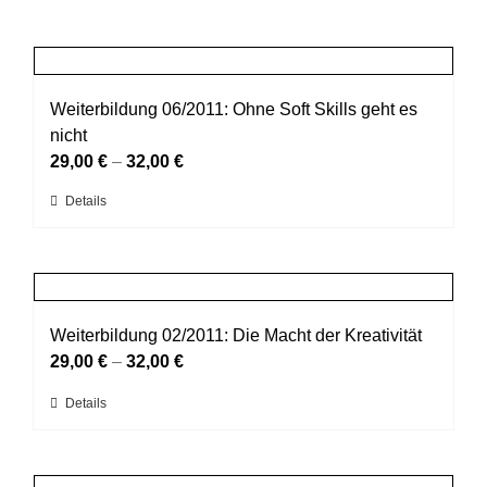
Weiterbildung 06/2011: Ohne Soft Skills geht es
nicht
29,00
€
–
32,00
€
Dieses
Details
Produkt
weist
mehrere
Varianten
auf.
Weiterbildung 02/2011: Die Macht der Kreativität
Die
29,00
€
–
32,00
€
Optionen
Dieses
Details
können
Produkt
auf
weist
der
mehrere