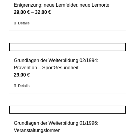
Die
Entgrenzung: neue Lernfelder, neue Lernorte
Optionen
29,00
€
–
32,00
€
können
Dieses
Details
auf
Produkt
der
weist
Produktseite
mehrere
gewählt
Varianten
werden
auf.
Grundlagen der Weiterbildung 02/1994:
Die
Prävention – SportGesundheit
Optionen
29,00
€
können
Dieses
Details
auf
Produkt
der
weist
Produktseite
mehrere
gewählt
Varianten
werden
auf.
Grundlagen der Weiterbildung 01/1996:
Die
Veranstaltungsformen