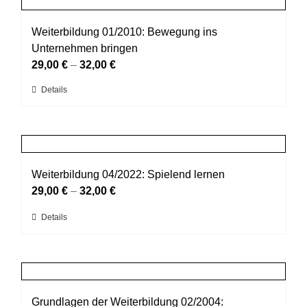
Produktseite
Varianten
gewählt
auf.
Weiterbildung 01/2010: Bewegung ins
werden
Die
Unternehmen bringen
Optionen
29,00
€
–
32,00
€
können
Dieses
Details
auf
Produkt
der
weist
Produktseite
mehrere
gewählt
Varianten
werden
auf.
Weiterbildung 04/2022: Spielend lernen
Die
29,00
€
–
32,00
€
Optionen
Dieses
Details
können
Produkt
auf
weist
der
mehrere
Produktseite
Varianten
gewählt
auf.
Grundlagen der Weiterbildung 02/2004:
werden