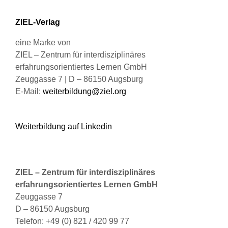
können
ZIEL-Verlag
auf
der
eine Marke von
Produktseite
ZIEL – Zentrum für interdisziplinäres
gewählt
erfahrungsorientiertes Lernen GmbH
werden
Zeuggasse 7 | D – 86150 Augsburg
E-Mail:
weiterbildung@ziel.org
Weiterbildung auf Linkedin
ZIEL – Zentrum für interdisziplinäres
erfahrungsorientiertes Lernen GmbH
Zeuggasse 7
D – 86150 Augsburg
Telefon: +49 (0) 821 / 420 99 77