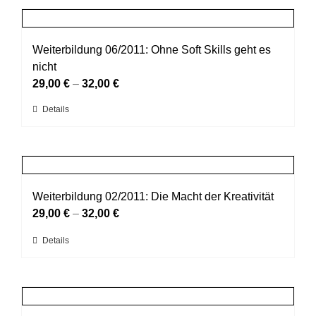
der
mehrere
Produktseite
Varianten
gewählt
auf.
Weiterbildung 06/2011: Ohne Soft Skills geht es
werden
Die
nicht
Optionen
29,00
€
–
32,00
€
können
Dieses
Details
auf
Produkt
der
weist
Produktseite
mehrere
gewählt
Varianten
werden
auf.
Weiterbildung 02/2011: Die Macht der Kreativität
Die
29,00
€
–
32,00
€
Optionen
Dieses
Details
können
Produkt
auf
weist
der
mehrere
Produktseite
Varianten
gewählt