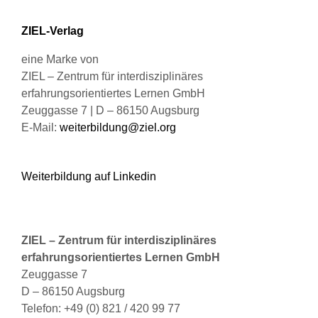
können
ZIEL-Verlag
auf
der
eine Marke von
Produktseite
ZIEL – Zentrum für interdisziplinäres
gewählt
erfahrungsorientiertes Lernen GmbH
werden
Zeuggasse 7 | D – 86150 Augsburg
E-Mail:
weiterbildung@ziel.org
Weiterbildung auf Linkedin
ZIEL – Zentrum für interdisziplinäres
erfahrungsorientiertes Lernen GmbH
Zeuggasse 7
D – 86150 Augsburg
Telefon: +49 (0) 821 / 420 99 77