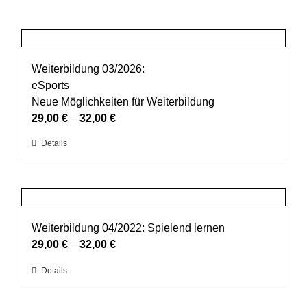
Weiterbildung 03/2026:
eSports
Neue Möglichkeiten für Weiterbildung
29,00
€
–
32,00
€
Dieses
Details
Produkt
weist
mehrere
Varianten
auf.
Weiterbildung 04/2022: Spielend lernen
Die
29,00
€
–
32,00
€
Optionen
Dieses
Details
können
Produkt
auf
weist