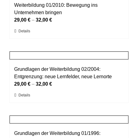
auf.
Weiterbildung 01/2010: Bewegung ins
werden
Die
Unternehmen bringen
Optionen
29,00
€
–
32,00
€
können
Dieses
Details
auf
Produkt
der
weist
Produktseite
mehrere
gewählt
Varianten
werden
auf.
Grundlagen der Weiterbildung 02/2004:
Die
Entgrenzung: neue Lernfelder, neue Lernorte
Optionen
29,00
€
–
32,00
€
können
Dieses
Details
auf
Produkt
der
weist
Produktseite
mehrere
gewählt
Varianten
werden
auf.
Grundlagen der Weiterbildung 01/1996: