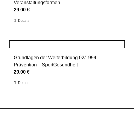
Die
Veranstaltungsformen
Optionen
29,00
€
können
Dieses
Details
auf
Produkt
der
weist
Produktseite
mehrere
gewählt
Varianten
werden
auf.
Grundlagen der Weiterbildung 02/1994:
Die
Prävention – SportGesundheit
Optionen
29,00
€
können
Dieses
Details
auf
Produkt
der
weist
Produktseite
mehrere
gewählt
Varianten
werden
auf.
Die
Optionen