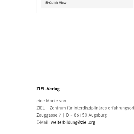
Dieses
Quick View
der
Produkt
Produktseite
weist
gewählt
mehrere
werden
Varianten
auf.
Die
Optionen
können
auf
der
Produktseite
gewählt
ZIEL-Verlag
werden
eine Marke von
ZIEL – Zentrum für interdisziplinäres erfahrungso
Zeuggasse 7 | D – 86150 Augsburg
E-Mail:
weiterbildung@ziel.org