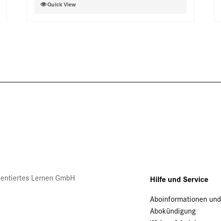
Dieses
Quick View
der
Produkt
Produktseite
weist
gewählt
mehrere
werden
Varianten
auf.
Die
Optionen
können
auf
der
Produktseite
gewählt
werden
rientiertes Lernen GmbH
Hilfe und Service
Aboinformationen un
Abokündigung