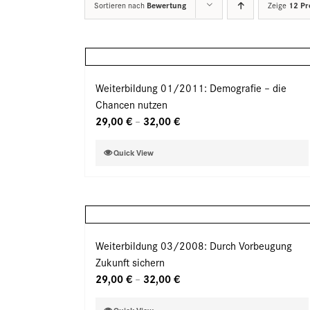
Sortieren nach
Bewertung
Zeige
12 Pr
Weiterbildung 01/2011: Demografie – die
Chancen nutzen
29,00
€
32,00
€
–
Dieses
Quick View
Produkt
weist
mehrere
Varianten
auf.
Weiterbildung 03/2008: Durch Vorbeugung
Die
Zukunft sichern
Optionen
29,00
€
32,00
€
–
können
auf
Dieses