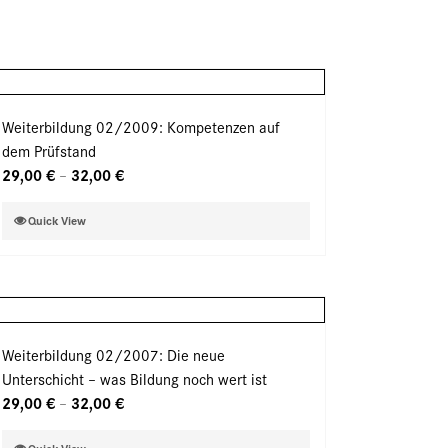
Weiterbildung 02/2009: Kompetenzen auf
dem Prüfstand
29,00
€
32,00
€
–
Dieses
Quick View
Produkt
weist
mehrere
Varianten
auf.
Weiterbildung 02/2007: Die neue
Die
Unterschicht – was Bildung noch wert ist
Optionen
29,00
€
32,00
€
–
können
auf
Dieses