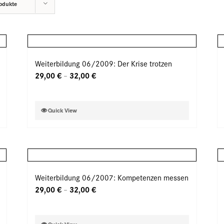
odukte
Weiterbildung 06/2009: Der Krise trotzen
29,00
€
32,00
€
–
Dieses
Quick View
Produkt
weist
mehrere
Varianten
auf.
Weiterbildung 06/2007: Kompetenzen messen
Die
29,00
€
32,00
€
–
Optionen
können
auf
Dieses