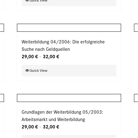
Quick View
der
Produkt
Produktseite
weist
gewählt
mehrere
werden
Varianten
auf.
Weiterbildung 04/2006: Die erfolgreiche
Die
Suche nach Geldquellen
Optionen
29,00
€
32,00
€
–
können
auf
Dieses
Quick View
der
Produkt
Produktseite
weist
gewählt
mehrere
werden
Varianten
auf.
Grundlagen der Weiterbildung 05/2003:
Die
Arbeitsmarkt und Weiterbildung
Optionen
29,00
€
32,00
€
–
können
auf