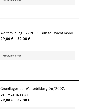
Quick View
der
Produkt
Produktseite
weist
gewählt
mehrere
werden
Varianten
auf.
Weiterbildung 02/2006: Brüssel macht mobil
Die
29,00
€
32,00
€
–
Optionen
können
auf
Dieses
Quick View
der
Produkt
Produktseite
weist
gewählt
mehrere
werden
Varianten
auf.
Grundlagen der Weiterbildung 06/2002:
Die
Lehr-/Lerndesign
Optionen
29,00
€
32,00
€
–
können
auf