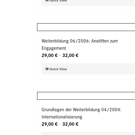
Quick View
der
Produkt
Produktseite
weist
gewählt
mehrere
werden
Varianten
auf.
Weiterbildung 06/2006: Anstiften zum
Die
Engagement
Optionen
29,00
€
32,00
€
–
können
auf
Dieses
Quick View
der
Produkt
Produktseite
weist
gewählt
mehrere
werden
Varianten
auf.
Grundlagen der Weiterbildung 04/2004:
Die
Internationalisierung
Optionen
29,00
€
32,00
€
–
können
auf