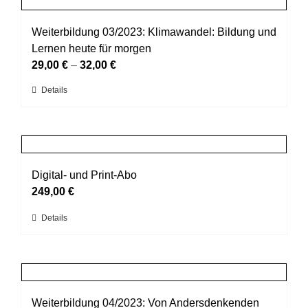
Produktseite
Varianten
gewählt
auf.
Weiterbildung 03/2023: Klimawandel: Bildung und
werden
Die
Lernen heute für morgen
Optionen
29,00
€
–
32,00
€
können
Dieses
Details
auf
Produkt
der
weist
Produktseite
mehrere
gewählt
Varianten
werden
auf.
Digital- und Print-Abo
Die
249,00
€
Optionen
Details
können
auf
der
Produktseite
gewählt
Weiterbildung 04/2023: Von Andersdenkenden
werden