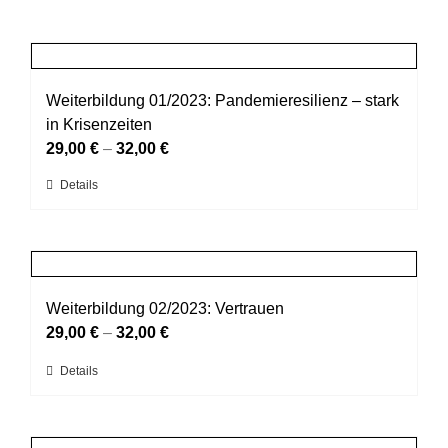
Weiterbildung 01/2023: Pandemieresilienz – stark
in Krisenzeiten
29,00
€
–
32,00
€
Dieses
Details
Produkt
weist
mehrere
Varianten
auf.
Weiterbildung 02/2023: Vertrauen
Die
29,00
€
–
32,00
€
Optionen
Dieses
Details
können
Produkt
auf
weist
der
mehrere