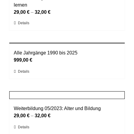
lernen
29,00
€
–
32,00
€
Dieses
Details
Produkt
weist
mehrere
Varianten
Alle Jahrgänge 1990 bis 2025
auf.
999,00
€
Die
Dieses
Details
Optionen
Produkt
können
weist
auf
mehrere
der
Varianten
Produktseite
auf.
Weiterbildung 05/2023: Alter und Bildung
gewählt
Die
29,00
€
–
32,00
€
werden
Optionen
Dieses
Details
können