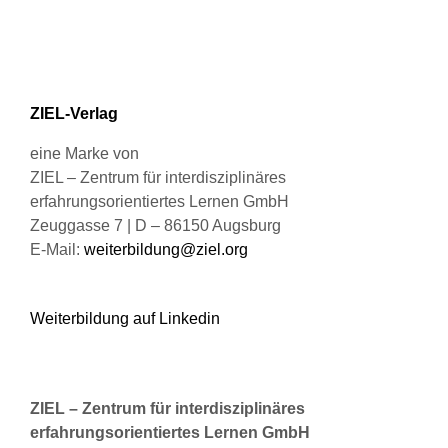
Produktseite
auf.
gewählt
Die
werden
Optionen
können
ZIEL-Verlag
auf
der
eine Marke von
Produktseite
ZIEL – Zentrum für interdisziplinäres
gewählt
erfahrungsorientiertes Lernen GmbH
werden
Zeuggasse 7 | D – 86150 Augsburg
E-Mail:
weiterbildung@ziel.org
Weiterbildung auf Linkedin
ZIEL – Zentrum für interdisziplinäres
erfahrungsorientiertes Lernen GmbH