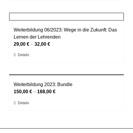
Produkt
auf
weist
der
mehrere
Produktseite
Varianten
gewählt
auf.
Weiterbildung 06/2023: Wege in die Zukunft: Das
werden
Die
Lernen der Lehrenden
Optionen
29,00
€
–
32,00
€
können
Dieses
Details
auf
Produkt
der
weist
Produktseite
mehrere
gewählt
Varianten
Weiterbildung 2023: Bundle
werden
auf.
150,00
€
–
168,00
€
Die
Dieses
Details
Optionen
Produkt
können
weist
auf
mehrere
der
Varianten