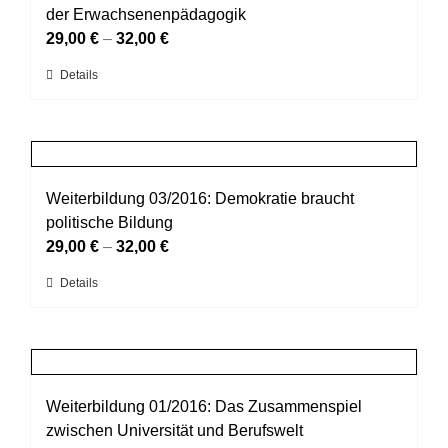
Die
der Erwachsenenpädagogik
werden
Optionen
29,00
€
–
32,00
€
können
Dieses
Details
auf
Produkt
der
weist
Produktseite
mehrere
gewählt
Varianten
werden
auf.
Weiterbildung 03/2016: Demokratie braucht
Die
politische Bildung
Optionen
29,00
€
–
32,00
€
können
Dieses
Details
auf
Produkt
der
weist
Produktseite
mehrere
gewählt
Varianten
werden
auf.
Weiterbildung 01/2016: Das Zusammenspiel
Die
zwischen Universität und Berufswelt