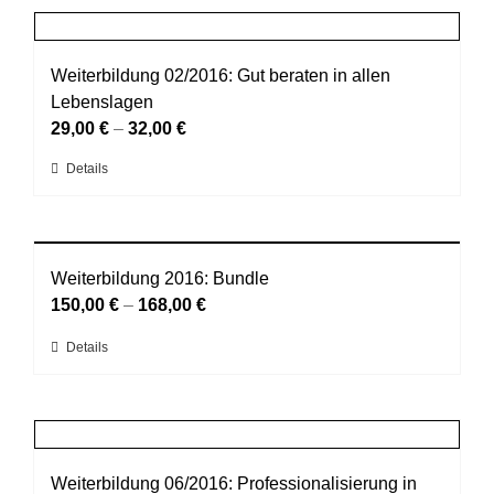
Produktseite
mehrere
gewählt
Varianten
werden
auf.
Weiterbildung 02/2016: Gut beraten in allen
Die
Lebenslagen
Optionen
29,00
€
–
32,00
€
können
Dieses
Details
auf
Produkt
der
weist
Produktseite
mehrere
gewählt
Varianten
Weiterbildung 2016: Bundle
werden
auf.
150,00
€
–
168,00
€
Die
Dieses
Details
Optionen
Produkt
können
weist
auf
mehrere
der
Varianten
Produktseite
auf.
Weiterbildung 06/2016: Professionalisierung in
gewählt