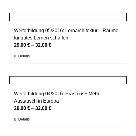
Weiterbildung 05/2016: Lernarchitektur – Räume
für gutes Lernen schaffen
29,00
€
–
32,00
€
Dieses
Details
Produkt
weist
mehrere
Varianten
auf.
Weiterbildung 04/2016: Erasmus+ Mehr
Die
Austausch in Europa
Optionen
29,00
€
–
32,00
€
können
Dieses
Details
auf
Produkt
der
weist