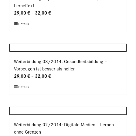
Die
Lerneffekt
Optionen
29,00
€
32,00
€
–
können
Dieses
Details
auf
Produkt
der
weist
Produktseite
mehrere
gewählt
Varianten
werden
auf.
Weiterbildung 03/2014: Gesundheitsbildung –
Die
Vorbeugen ist besser als heilen
Optionen
29,00
€
32,00
€
–
können
Dieses
Details
auf
Produkt
der
weist
Produktseite
mehrere
gewählt
Varianten
werden
auf.
Weiterbildung 02/2014: Digitale Medien – Lernen
Die
ohne Grenzen