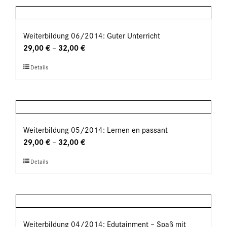
auf
mehrere
der
Varianten
Produktseite
auf.
Weiterbildung 06/2014: Guter Unterricht
gewählt
Die
29,00
€
32,00
€
–
werden
Optionen
Dieses
Details
können
Produkt
auf
weist
der
mehrere
Produktseite
Varianten
gewählt
auf.
Weiterbildung 05/2014: Lernen en passant
werden
Die
29,00
€
32,00
€
–
Optionen
Dieses
Details
können
Produkt
auf
weist
der
mehrere
Produktseite
Varianten
gewählt
auf.
Weiterbildung 04/2014: Edutainment – Spaß mit
werden