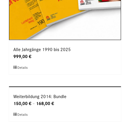
Alle Jahrgänge 1990 bis 2025
999,00
€
Dieses
Details
Produkt
weist
mehrere
Varianten
Weiterbildung 2014: Bundle
auf.
150,00
€
168,00
€
–
Die
Dieses
Details
Optionen
Produkt
können
weist