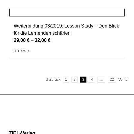
weist
Produktseite
mehrere
gewählt
Varianten
werden
auf.
Weiterbildung 03/2019: Lesson Study – Den Blick
Die
für die Lernenden schärfen
Optionen
29,00
€
–
32,00
€
können
Dieses
Details
auf
Produkt
der
weist
Produktseite
mehrere
gewählt
Zurück
1
2
3
4
…
22
Vor
Varianten
werden
auf.
Die
Optionen
können
auf
der
Produktseite
ZIEL-Verlag