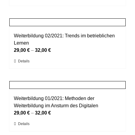
können
Produkt
auf
weist
der
mehrere
Produktseite
Varianten
gewählt
auf.
Weiterbildung 02/2021: Trends im betrieblichen
werden
Die
Lernen
Optionen
29,00
€
–
32,00
€
können
Dieses
Details
auf
Produkt
der
weist
Produktseite
mehrere
gewählt
Varianten
werden
auf.
Weiterbildung 01/2021: Methoden der
Die
Weiterbildung im Ansturm des Digitalen
Optionen
29,00
€
–
32,00
€
können
Dieses
Details
auf
Produkt
der