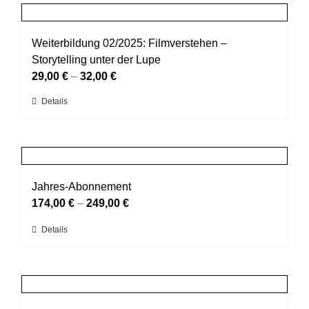
mehrere
werden
Varianten
auf.
Weiterbildung 02/2025: Filmverstehen –
Die
Storytelling unter der Lupe
Optionen
29,00
€
–
32,00
€
können
Dieses
Details
auf
Produkt
der
weist
Produktseite
mehrere
gewählt
Varianten
werden
auf.
Jahres-Abonnement
Die
174,00
€
–
249,00
€
Optionen
Dieses
Details
können
Produkt
auf
weist
der
mehrere
Produktseite
Varianten
gewählt