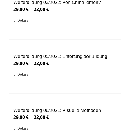
auf.
Weiterbildung 03/2022: Von China lernen?
werden
Die
29,00
€
–
32,00
€
Optionen
Dieses
Details
können
Produkt
auf
weist
der
mehrere
Produktseite
Varianten
gewählt
auf.
Weiterbildung 05/2021: Entortung der Bildung
werden
Die
29,00
€
–
32,00
€
Optionen
Dieses
Details
können
Produkt
auf
weist
der
mehrere
Produktseite
Varianten
gewählt
auf.
Weiterbildung 06/2021: Visuelle Methoden
werden
Die
29,00
€
–
32,00
€
Optionen
Dieses
Details