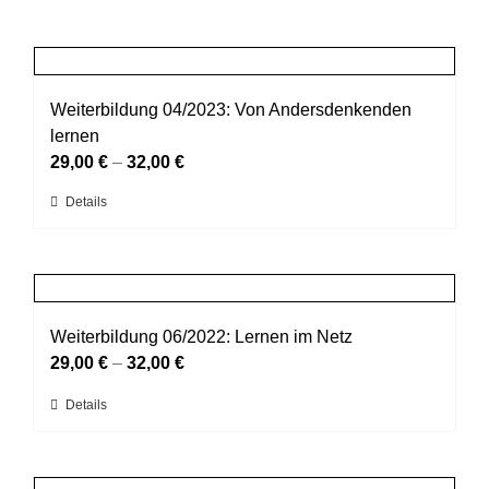
Weiterbildung 04/2023: Von Andersdenkenden
lernen
29,00
€
–
32,00
€
Dieses
Details
Produkt
weist
mehrere
Varianten
auf.
Weiterbildung 06/2022: Lernen im Netz
Die
29,00
€
–
32,00
€
Optionen
Dieses
Details
können
Produkt
auf
weist
der
mehrere