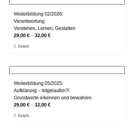
Produktseite
Varianten
gewählt
auf.
Weiterbildung 02/2026:
werden
Die
Verantwortung
Optionen
Verstehen, Lernen, Gestalten
können
29,00
€
–
32,00
€
auf
Dieses
Details
der
Produkt
Produktseite
weist
gewählt
mehrere
werden
Varianten
auf.
Weiterbildung 05/2025:
Die
Aufklärung – totgelaufen?!
Optionen
Grundwerte erkennen und bewahren
können
29,00
€
–
32,00
€
auf
Dieses
Details
der
Produkt
Produktseite
weist
gewählt