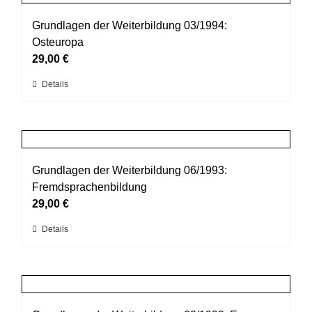
Varianten
werden
auf.
Grundlagen der Weiterbildung 03/1994:
Die
Osteuropa
Optionen
29,00
€
können
Dieses
Details
auf
Produkt
der
weist
Produktseite
mehrere
gewählt
Varianten
werden
auf.
Grundlagen der Weiterbildung 06/1993:
Die
Fremdsprachenbildung
Optionen
29,00
€
können
Dieses
Details
auf
Produkt
der
weist
Produktseite
mehrere
gewählt
Varianten
werden