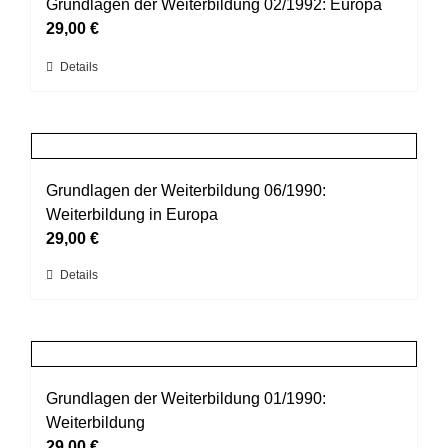
auf.
Grundlagen der Weiterbildung 02/1992: Europa
Die
29,00
€
Optionen
Dieses
Details
können
Produkt
auf
weist
der
mehrere
Produktseite
Varianten
gewählt
auf.
Grundlagen der Weiterbildung 06/1990:
werden
Die
Weiterbildung in Europa
Optionen
29,00
€
können
Dieses
Details
auf
Produkt
der
weist
Produktseite
mehrere
gewählt
Varianten
werden
auf.
Grundlagen der Weiterbildung 01/1990:
Die
Weiterbildung
Optionen
29,00
€