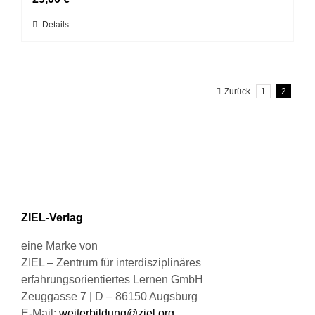
können
Dieses
Details
auf
Produkt
der
weist
Produktseite
mehrere
gewählt
Zurück
1
2
Varianten
werden
auf.
Die
Optionen
können
auf
der
Produktseite
ZIEL-Verlag
gewählt
werden
eine Marke von
ZIEL – Zentrum für interdisziplinäres
erfahrungsorientiertes Lernen GmbH
Zeuggasse 7 | D – 86150 Augsburg
E-Mail:
weiterbildung@ziel.org