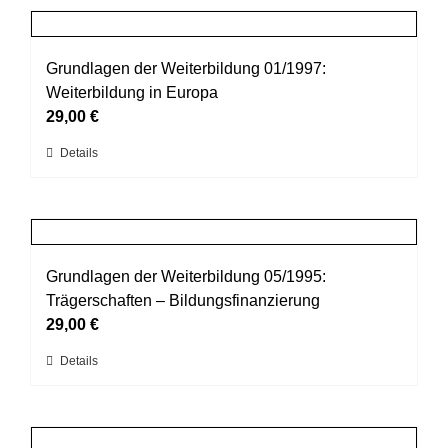
Produktseite
mehrere
gewählt
Varianten
werden
auf.
Grundlagen der Weiterbildung 01/1997:
Die
Weiterbildung in Europa
Optionen
29,00
€
können
Dieses
Details
auf
Produkt
der
weist
Produktseite
mehrere
gewählt
Varianten
werden
auf.
Grundlagen der Weiterbildung 05/1995:
Die
Trägerschaften – Bildungsfinanzierung
Optionen
29,00
€
können
Dieses
Details
auf
Produkt
der
weist
Produktseite
mehrere
gewählt