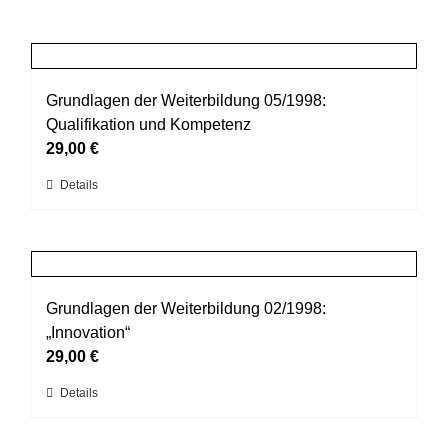
Grundlagen der Weiterbildung 05/1998:
Qualifikation und Kompetenz
29,00
€
Dieses
Details
Produkt
weist
mehrere
Varianten
auf.
Grundlagen der Weiterbildung 02/1998:
Die
„Innovation“
Optionen
29,00
€
können
Dieses
Details
auf
Produkt
der
weist