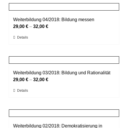
Produktseite
mehrere
gewählt
Varianten
werden
auf.
Weiterbildung 04/2018: Bildung messen
Die
29,00
€
–
32,00
€
Optionen
Dieses
Details
können
Produkt
auf
weist
der
mehrere
Produktseite
Varianten
gewählt
auf.
Weiterbildung 03/2018: Bildung und Rationalität
werden
Die
29,00
€
–
32,00
€
Optionen
Dieses
Details
können
Produkt
auf
weist
der
mehrere
Produktseite
Varianten
gewählt
auf.
Weiterbildung 02/2018: Demokratisierung in
werden