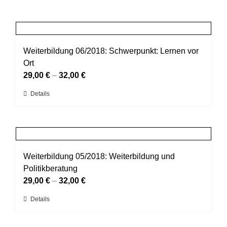
Weiterbildung 06/2018: Schwerpunkt: Lernen vor
Ort
29,00
€
–
32,00
€
Dieses
Details
Produkt
weist
mehrere
Varianten
auf.
Weiterbildung 05/2018: Weiterbildung und
Die
Politikberatung
Optionen
29,00
€
–
32,00
€
können
Dieses
Details
auf
Produkt
der
weist