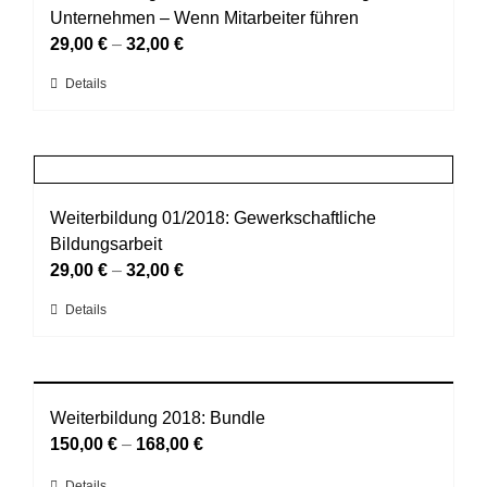
Die
Unternehmen – Wenn Mitarbeiter führen
Optionen
29,00
€
–
32,00
€
können
Dieses
Details
auf
Produkt
der
weist
Produktseite
mehrere
gewählt
Varianten
werden
auf.
Weiterbildung 01/2018: Gewerkschaftliche
Die
Bildungsarbeit
Optionen
29,00
€
–
32,00
€
können
Dieses
Details
auf
Produkt
der
weist
Produktseite
mehrere
gewählt
Varianten
Weiterbildung 2018: Bundle
werden
auf.
150,00
€
–
168,00
€
Die
Details