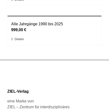
Dieses
Optionen
Produkt
können
weist
auf
mehrere
der
Varianten
Alle Jahrgänge 1990 bis 2025
Produktseite
auf.
999,00
€
gewählt
Die
werden
Dieses
Details
Optionen
Produkt
können
weist
auf
mehrere
der
Varianten
Produktseite
auf.
gewählt
Die
werden
Optionen
können
ZIEL-Verlag
auf
der
eine Marke von
Produktseite
ZIEL – Zentrum für interdisziplinäres