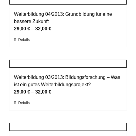
gewählt
Varianten
werden
auf.
Weiterbildung 04/2013: Grundbildung für eine
Die
bessere Zukunft
Optionen
29,00
€
–
32,00
€
können
Dieses
Details
auf
Produkt
der
weist
Produktseite
mehrere
gewählt
Varianten
werden
auf.
Weiterbildung 03/2013: Bildungsforschung – Was
Die
ist ein gutes Weiterbildungsprojekt?
Optionen
29,00
€
–
32,00
€
können
Dieses
Details
auf
Produkt
der
weist
Produktseite
mehrere
gewählt
Varianten
werden