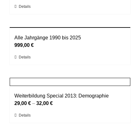
Die
Dieses
Details
Optionen
Produkt
können
weist
auf
mehrere
der
Varianten
Alle Jahrgänge 1990 bis 2025
Produktseite
auf.
999,00
€
gewählt
Die
werden
Dieses
Details
Optionen
Produkt
können
weist
auf
mehrere
der
Varianten
Produktseite
auf.
Weiterbildung Special 2013: Demographie
gewählt
Die
29,00
€
–
32,00
€
werden
Optionen
Dieses
Details
können
Produkt
auf
weist
der
mehrere