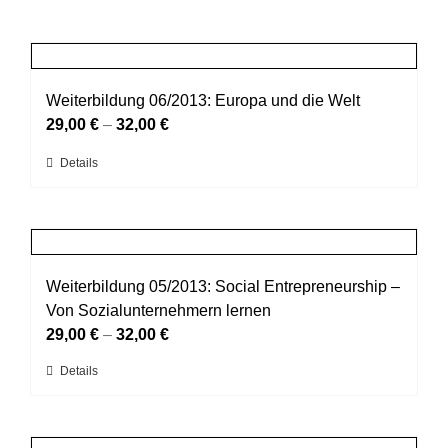
Weiterbildung 06/2013: Europa und die Welt
29,00
€
–
32,00
€
Dieses
Details
Produkt
weist
mehrere
Varianten
auf.
Weiterbildung 05/2013: Social Entrepreneurship –
Die
Von Sozialunternehmern lernen
Optionen
29,00
€
–
32,00
€
können
Dieses
Details
auf
Produkt
der
weist
Produktseite
mehrere