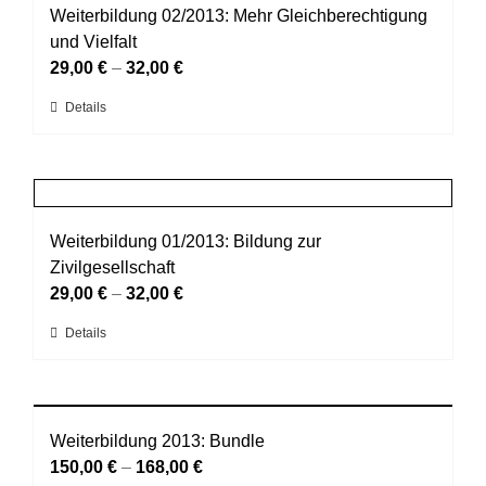
auf.
Weiterbildung 02/2013: Mehr Gleichberechtigung
Die
und Vielfalt
Optionen
29,00
€
–
32,00
€
können
Dieses
Details
auf
Produkt
der
weist
Produktseite
mehrere
gewählt
Varianten
werden
auf.
Weiterbildung 01/2013: Bildung zur
Die
Zivilgesellschaft
Optionen
29,00
€
–
32,00
€
können
Dieses
Details
auf
Produkt
der
weist
Produktseite
mehrere
gewählt
Varianten
Weiterbildung 2013: Bundle
werden
auf.
150,00
€
–
168,00
€