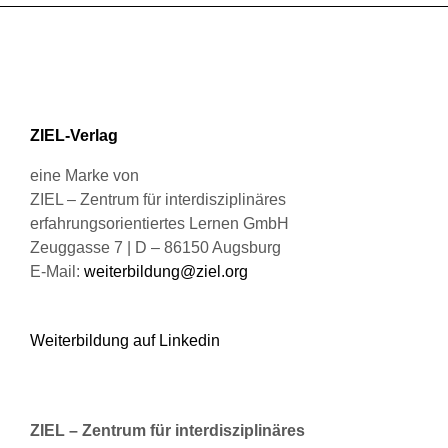
Produktseite
Varianten
gewählt
auf.
werden
Die
Optionen
können
ZIEL-Verlag
auf
der
eine Marke von
Produktseite
ZIEL – Zentrum für interdisziplinäres
gewählt
erfahrungsorientiertes Lernen GmbH
werden
Zeuggasse 7 | D – 86150 Augsburg
E-Mail:
weiterbildung@ziel.org
Weiterbildung auf Linkedin
ZIEL – Zentrum für interdisziplinäres