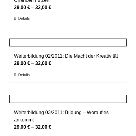
Chancen nutzen
werden
Optionen
29,00
€
–
32,00
€
können
Dieses
Details
auf
Produkt
der
weist
Produktseite
mehrere
gewählt
Varianten
werden
auf.
Weiterbildung 02/2011: Die Macht der Kreativität
Die
29,00
€
–
32,00
€
Optionen
Dieses
Details
können
Produkt
auf
weist
der
mehrere
Produktseite
Varianten
gewählt
auf.
Weiterbildung 03/2011: Bildung – Worauf es
werden
Die
ankommt
Optionen
29,00
€
–
32,00
€
können