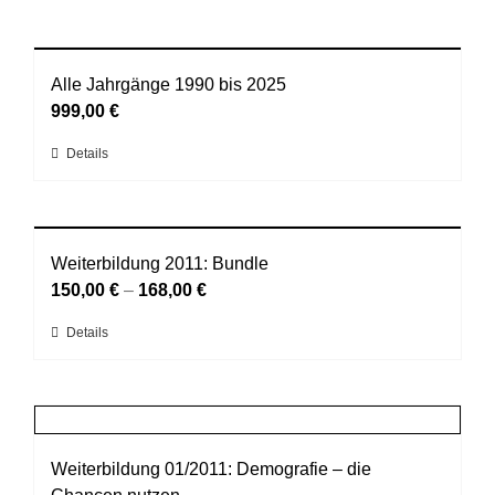
Alle Jahrgänge 1990 bis 2025
999,00
€
Dieses
Details
Produkt
weist
mehrere
Varianten
Weiterbildung 2011: Bundle
auf.
150,00
€
–
168,00
€
Die
Dieses
Details
Optionen
Produkt
können
weist
auf
mehrere
der
Varianten
Produktseite
auf.
Weiterbildung 01/2011: Demografie – die
gewählt
Die