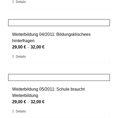
Dieses
Details
auf
Produkt
der
weist
Produktseite
mehrere
gewählt
Varianten
werden
auf.
Weiterbildung 04/2011: Bildungsklischees
Die
hinterfragen
Optionen
29,00
€
–
32,00
€
können
Dieses
Details
auf
Produkt
der
weist
Produktseite
mehrere
gewählt
Varianten
werden
auf.
Weiterbildung 05/2011: Schule braucht
Die
Weiterbildung
Optionen
29,00
€
–
32,00
€
können
Dieses
Details
auf