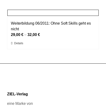
Produkt
der
weist
Produktseite
mehrere
gewählt
Varianten
werden
auf.
Weiterbildung 06/2011: Ohne Soft Skills geht es
Die
nicht
Optionen
29,00
€
–
32,00
€
können
Dieses
Details
auf
Produkt
der
weist
Produktseite
mehrere
gewählt
Varianten
werden
auf.
Die
Optionen
können
ZIEL-Verlag
auf
der
eine Marke von