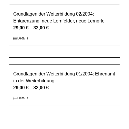
gewählt
Varianten
werden
auf.
Grundlagen der Weiterbildung 02/2004:
Die
Entgrenzung: neue Lernfelder, neue Lernorte
Optionen
29,00
€
–
32,00
€
können
Dieses
Details
auf
Produkt
der
weist
Produktseite
mehrere
gewählt
Varianten
werden
auf.
Grundlagen der Weiterbildung 01/2004: Ehrenamt
Die
in der Weiterbildung
Optionen
29,00
€
–
32,00
€
können
Dieses
Details
auf
Produkt
der
weist
Produktseite
mehrere
gewählt
Varianten
werden