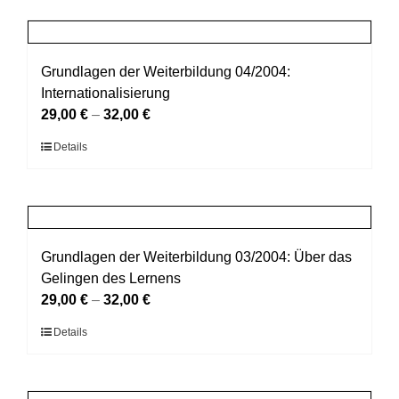
weist
Produktseite
mehrere
gewählt
Varianten
werden
auf.
Grundlagen der Weiterbildung 04/2004:
Die
Internationalisierung
Optionen
29,00
€
–
32,00
€
können
Dieses
Details
auf
Produkt
der
weist
Produktseite
mehrere
gewählt
Varianten
werden
auf.
Grundlagen der Weiterbildung 03/2004: Über das
Die
Gelingen des Lernens
Optionen
29,00
€
–
32,00
€
können
Dieses
Details
auf
Produkt
der
weist
Produktseite
mehrere