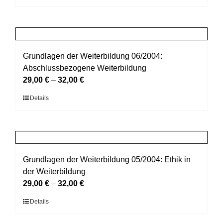
Produkt
können
weist
auf
mehrere
der
Varianten
Produktseite
auf.
Grundlagen der Weiterbildung 06/2004:
gewählt
Die
Abschlussbezogene Weiterbildung
werden
Optionen
29,00
€
–
32,00
€
können
Dieses
Details
auf
Produkt
der
weist
Produktseite
mehrere
gewählt
Varianten
werden
auf.
Grundlagen der Weiterbildung 05/2004: Ethik in
Die
der Weiterbildung
Optionen
29,00
€
–
32,00
€
können
Dieses
Details
auf
Produkt
der