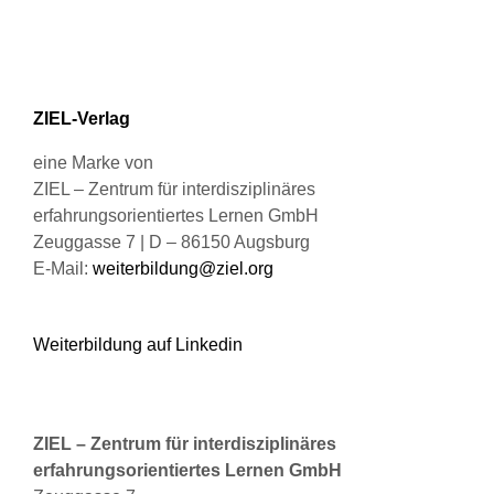
auf.
Die
Optionen
können
ZIEL-Verlag
auf
der
eine Marke von
Produktseite
ZIEL – Zentrum für interdisziplinäres
gewählt
erfahrungsorientiertes Lernen GmbH
werden
Zeuggasse 7 | D – 86150 Augsburg
E-Mail:
weiterbildung@ziel.org
Weiterbildung auf Linkedin
ZIEL – Zentrum für interdisziplinäres
erfahrungsorientiertes Lernen GmbH