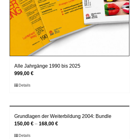
Alle Jahrgänge 1990 bis 2025
999,00
€
Dieses
Details
Produkt
weist
mehrere
Varianten
Grundlagen der Weiterbildung 2004: Bundle
auf.
150,00
€
–
168,00
€
Die
Dieses
Details
Optionen