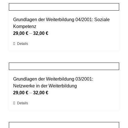
Produktseite
mehrere
gewählt
Varianten
werden
auf.
Grundlagen der Weiterbildung 04/2001: Soziale
Die
Kompetenz
Optionen
29,00
€
–
32,00
€
können
Dieses
Details
auf
Produkt
der
weist
Produktseite
mehrere
gewählt
Varianten
werden
auf.
Grundlagen der Weiterbildung 03/2001:
Die
Netzwerke in der Weiterbildung
Optionen
29,00
€
–
32,00
€
können
Dieses
Details
auf
Produkt
der
weist
Produktseite
mehrere
gewählt