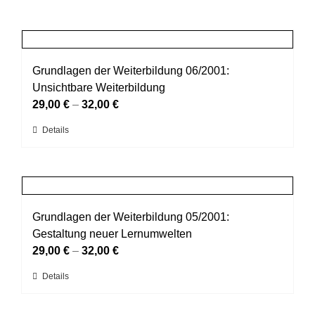
Grundlagen der Weiterbildung 06/2001:
Unsichtbare Weiterbildung
29,00
€
–
32,00
€
Dieses
Details
Produkt
weist
mehrere
Varianten
auf.
Grundlagen der Weiterbildung 05/2001:
Die
Gestaltung neuer Lernumwelten
Optionen
29,00
€
–
32,00
€
können
Dieses
Details
auf
Produkt
der
weist