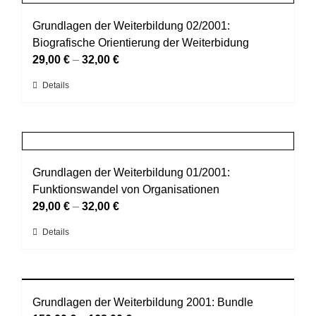
Varianten
werden
auf.
Grundlagen der Weiterbildung 02/2001:
Die
Biografische Orientierung der Weiterbidung
Optionen
29,00
€
–
32,00
€
können
Dieses
Details
auf
Produkt
der
weist
Produktseite
mehrere
gewählt
Varianten
werden
auf.
Grundlagen der Weiterbildung 01/2001:
Die
Funktionswandel von Organisationen
Optionen
29,00
€
–
32,00
€
können
Dieses
Details
auf
Produkt
der
weist
Produktseite
mehrere
gewählt
Varianten
Grundlagen der Weiterbildung 2001: Bundle
werden