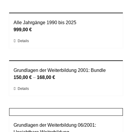
Alle Jahrgänge 1990 bis 2025
999,00
€
Dieses
Details
Produkt
weist
mehrere
Varianten
Grundlagen der Weiterbildung 2001: Bundle
auf.
150,00
€
–
168,00
€
Die
Dieses
Details
Optionen
Produkt
können
weist
auf
mehrere
der
Varianten
Produktseite
auf.
Grundlagen der Weiterbildung 06/2001:
gewählt
Die