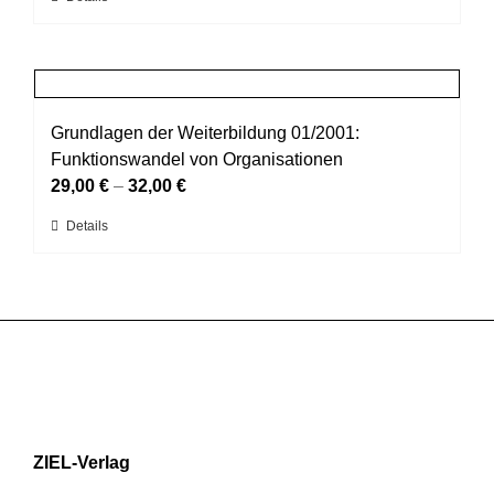
auf
Produkt
der
weist
Produktseite
mehrere
gewählt
Varianten
werden
auf.
Grundlagen der Weiterbildung 01/2001:
Die
Funktionswandel von Organisationen
Optionen
29,00
€
–
32,00
€
können
Dieses
Details
auf
Produkt
der
weist
Produktseite
mehrere
gewählt
Varianten
werden
auf.
Die
Optionen
können
ZIEL-Verlag
auf
der