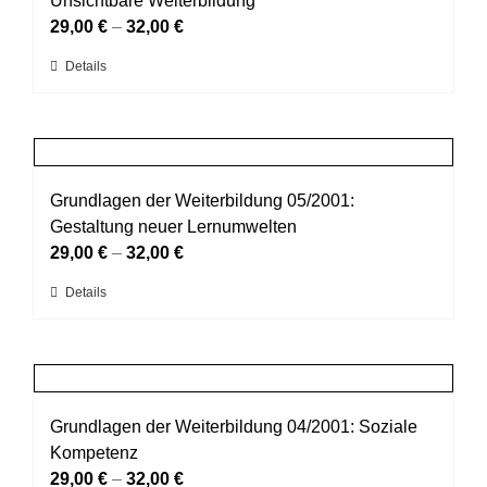
Unsichtbare Weiterbildung
werden
Optionen
29,00
€
–
32,00
€
können
Dieses
Details
auf
Produkt
der
weist
Produktseite
mehrere
gewählt
Varianten
werden
auf.
Grundlagen der Weiterbildung 05/2001:
Die
Gestaltung neuer Lernumwelten
Optionen
29,00
€
–
32,00
€
können
Dieses
Details
auf
Produkt
der
weist
Produktseite
mehrere
gewählt
Varianten
werden
auf.
Grundlagen der Weiterbildung 04/2001: Soziale
Die
Kompetenz
Optionen
29,00
€
–
32,00
€