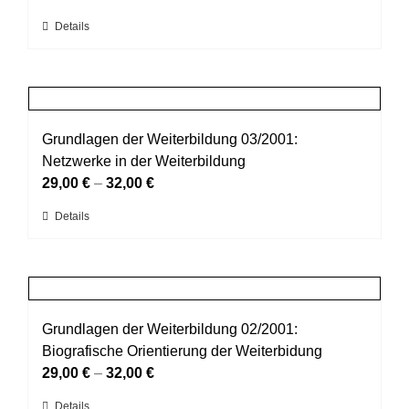
können
Dieses
Details
auf
Produkt
der
weist
Produktseite
mehrere
gewählt
Varianten
werden
auf.
Grundlagen der Weiterbildung 03/2001:
Die
Netzwerke in der Weiterbildung
Optionen
29,00
€
–
32,00
€
können
Dieses
Details
auf
Produkt
der
weist
Produktseite
mehrere
gewählt
Varianten
werden
auf.
Grundlagen der Weiterbildung 02/2001:
Die
Biografische Orientierung der Weiterbidung
Optionen
29,00
€
–
32,00
€
können
Dieses
Details