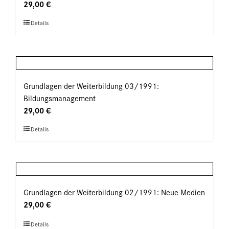
Optionen
29,00
€
können
Dieses
Details
auf
Produkt
der
weist
Produktseite
mehrere
gewählt
Varianten
werden
auf.
Grundlagen der Weiterbildung 03/1991:
Die
Bildungsmanagement
Optionen
29,00
€
können
Dieses
Details
auf
Produkt
der
weist
Produktseite
mehrere
gewählt
Varianten
werden
auf.
Grundlagen der Weiterbildung 02/1991: Neue Medien
Die
29,00
€
Optionen
Dieses
Details
können