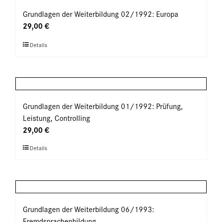
Varianten
werden
auf.
Grundlagen der Weiterbildung 02/1992: Europa
Die
29,00
€
Optionen
Dieses
Details
können
Produkt
auf
weist
der
mehrere
Produktseite
Varianten
gewählt
auf.
Grundlagen der Weiterbildung 01/1992: Prüfung,
werden
Die
Leistung, Controlling
Optionen
29,00
€
können
Dieses
Details
auf
Produkt
der
weist
Produktseite
mehrere
gewählt
Varianten
werden
auf.
Grundlagen der Weiterbildung 06/1993:
Die
Fremdsprachenbildung