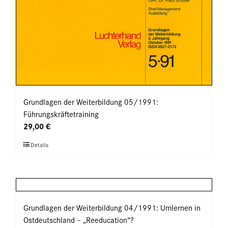
Grundlagen der Weiterbildung 05/1991:
Führungskräftetraining
29,00
€
Dieses
Details
Produkt
weist
mehrere
Varianten
auf.
Grundlagen der Weiterbildung 04/1991: Umlernen in
Die
Ostdeutschland – „Reeducation“?