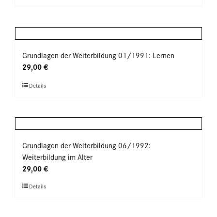
Produkt
auf
weist
der
mehrere
Produktseite
Varianten
gewählt
auf.
Grundlagen der Weiterbildung 01/1991: Lernen
werden
Die
29,00
€
Optionen
Dieses
Details
können
Produkt
auf
weist
der
mehrere
Produktseite
Varianten
gewählt
auf.
Grundlagen der Weiterbildung 06/1992:
werden
Die
Weiterbildung im Alter
Optionen
29,00
€
können
Dieses
Details
auf
Produkt
der
weist
Produktseite