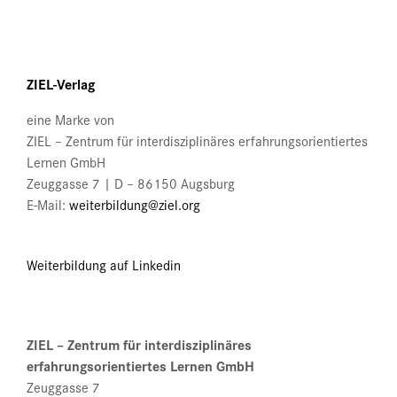
können
auf
der
Produktseite
ZIEL-Verlag
gewählt
werden
eine Marke von
ZIEL – Zentrum für interdisziplinäres erfahrungsorientiertes
Lernen GmbH
Zeuggasse 7 | D – 86150 Augsburg
E-Mail:
weiterbildung@ziel.org
Weiterbildung auf Linkedin
ZIEL – Zentrum für interdisziplinäres
erfahrungsorientiertes Lernen GmbH
Zeuggasse 7