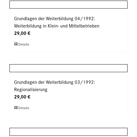
mehrere
gewählt
Varianten
werden
auf.
Grundlagen der Weiterbildung 04/1992:
Die
Weiterbildung in Klein- und Mittelbetrieben
Optionen
29,00
€
können
Dieses
Details
auf
Produkt
der
weist
Produktseite
mehrere
gewählt
Varianten
werden
auf.
Grundlagen der Weiterbildung 03/1992:
Die
Regionalisierung
Optionen
29,00
€
können
Dieses
Details
auf
Produkt
der
weist
Produktseite
mehrere
gewählt