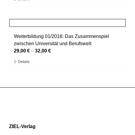
auf
Produkt
der
weist
Produktseite
mehrere
gewählt
Varianten
werden
auf.
Weiterbildung 01/2016: Das Zusammenspiel
Die
zwischen Universität und Berufswelt
Optionen
29,00
€
–
32,00
€
können
Dieses
Details
auf
Produkt
der
weist
Produktseite
mehrere
gewählt
Varianten
werden
auf.
Die
Optionen
können
ZIEL-Verlag
auf
der