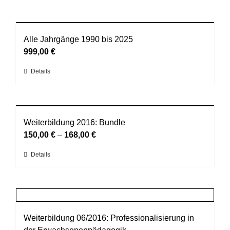
Alle Jahrgänge 1990 bis 2025
999,00
€
Dieses
Details
Produkt
weist
mehrere
Varianten
Weiterbildung 2016: Bundle
auf.
150,00
€
–
168,00
€
Die
Dieses
Details
Optionen
Produkt
können
weist
auf
mehrere
der
Varianten
Produktseite
auf.
Weiterbildung 06/2016: Professionalisierung in
gewählt
Die