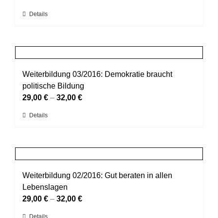
können
Dieses
Details
auf
Produkt
der
weist
Produktseite
mehrere
gewählt
Varianten
werden
auf.
Weiterbildung 03/2016: Demokratie braucht
Die
politische Bildung
Optionen
29,00
€
–
32,00
€
können
Dieses
Details
auf
Produkt
der
weist
Produktseite
mehrere
gewählt
Varianten
werden
auf.
Weiterbildung 02/2016: Gut beraten in allen
Die
Lebenslagen
Optionen
29,00
€
–
32,00
€
können
Dieses
Details