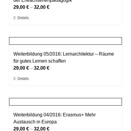
der Erwachsenenpädagogik
werden
Optionen
29,00
€
–
32,00
€
können
Dieses
Details
auf
Produkt
der
weist
Produktseite
mehrere
gewählt
Varianten
werden
auf.
Weiterbildung 05/2016: Lernarchitektur – Räume
Die
für gutes Lernen schaffen
Optionen
29,00
€
–
32,00
€
können
Dieses
Details
auf
Produkt
der
weist
Produktseite
mehrere
gewählt
Varianten
werden
auf.
Weiterbildung 04/2016: Erasmus+ Mehr
Die
Austausch in Europa
Optionen
29,00
€
–
32,00
€