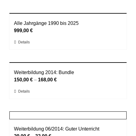
Alle Jahrgänge 1990 bis 2025
999,00
€
Dieses
Details
Produkt
weist
mehrere
Varianten
Weiterbildung 2014: Bundle
auf.
150,00
€
–
168,00
€
Die
Dieses
Details
Optionen
Produkt
können
weist
auf
mehrere
der
Varianten
Produktseite
auf.
Weiterbildung 06/2014: Guter Unterricht
gewählt
Die