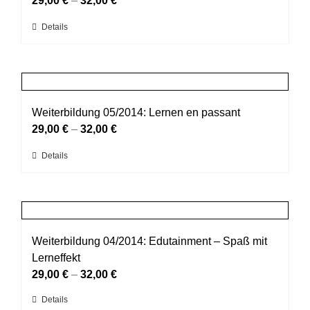
29,00
€
–
32,00
€
werden
Optionen
Dieses
Details
können
Produkt
auf
weist
der
mehrere
Produktseite
Varianten
gewählt
auf.
Weiterbildung 05/2014: Lernen en passant
werden
Die
29,00
€
–
32,00
€
Optionen
Dieses
Details
können
Produkt
auf
weist
der
mehrere
Produktseite
Varianten
gewählt
auf.
Weiterbildung 04/2014: Edutainment – Spaß mit
werden
Die
Lerneffekt
Optionen
29,00
€
–
32,00
€
können
Dieses
Details
auf