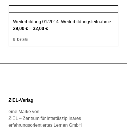
weist
Produktseite
mehrere
gewählt
Varianten
werden
auf.
Weiterbildung 01/2014: Weiterbildungsteilnahme
Die
29,00
€
–
32,00
€
Optionen
Dieses
Details
können
Produkt
auf
weist
der
mehrere
Produktseite
Varianten
gewählt
auf.
werden
Die
Optionen
können
ZIEL-Verlag
auf
der
eine Marke von
Produktseite
ZIEL – Zentrum für interdisziplinäres
gewählt
erfahrungsorientiertes Lernen GmbH