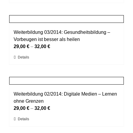
Produkt
der
weist
Produktseite
mehrere
gewählt
Varianten
werden
auf.
Weiterbildung 03/2014: Gesundheitsbildung –
Die
Vorbeugen ist besser als heilen
Optionen
29,00
€
–
32,00
€
können
Dieses
Details
auf
Produkt
der
weist
Produktseite
mehrere
gewählt
Varianten
werden
auf.
Weiterbildung 02/2014: Digitale Medien – Lernen
Die
ohne Grenzen
Optionen
29,00
€
–
32,00
€
können
Dieses
Details
auf
Produkt
der