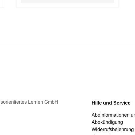
Produkt
gewählt
weist
werden
mehrere
Varianten
auf.
Die
Optionen
können
auf
der
Produktseite
gewählt
werden
ngsorientiertes Lernen GmbH
Hilfe und Service
Aboinformationen 
Abokündigung
Widerrufsbelehrung