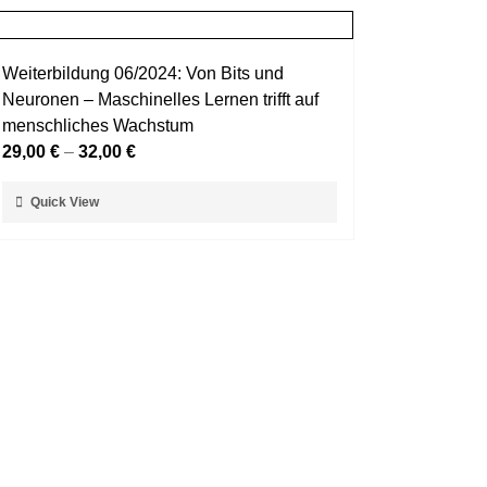
Weiterbildung 06/2024: Von Bits und
Neuronen – Maschinelles Lernen trifft auf
menschliches Wachstum
29,00
€
–
32,00
€
Dieses
Quick View
Produkt
weist
mehrere
Varianten
auf.
Die
Optionen
können
auf
der
Produktseite