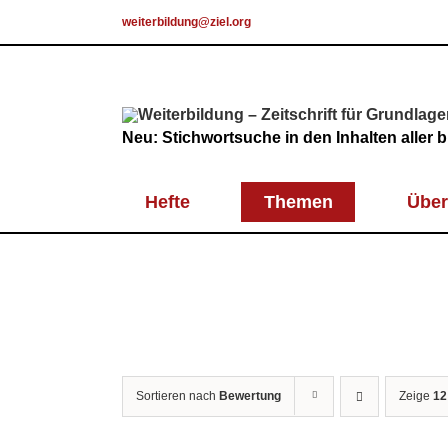
Skip
weiterbildung@ziel.org
to
content
Neu: Stichwortsuche in den Inhalten aller
Hefte
Themen
Über
Sortieren nach
Bewertung
Zeige
12