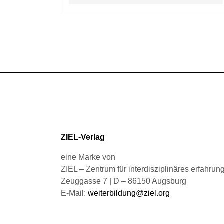
Produkt
gewählt
weist
werden
mehrere
Varianten
auf.
Die
Optionen
können
auf
der
Produktseite
gewählt
ZIEL-Verlag
werden
eine Marke von
ZIEL – Zentrum für interdisziplinäres erfahru
Zeuggasse 7 | D – 86150 Augsburg
E-Mail:
weiterbildung@ziel.org