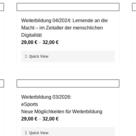
Weiterbildung 04/2024: Lernende an die
Macht – im Zeitalter der menschlichen
Digitalität
29,00
€
–
32,00
€
Dieses
Quick View
Produkt
weist
mehrere
Varianten
auf.
Weiterbildung 03/2026:
Die
eSports
Optionen
Neue Möglichkeiten für Weiterbildung
können
29,00
€
–
32,00
€
auf
der
Dieses
Quick View
Produktseite