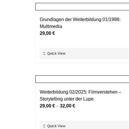
Grundlagen der Weiterbildung 01/1998:
Multimedia
29,00
€
Dieses
Quick View
Produkt
weist
mehrere
Varianten
auf.
Weiterbildung 02/2025: Filmverstehen –
Die
Storytelling unter der Lupe
Optionen
29,00
€
–
32,00
€
können
auf
der
Dieses
Quick View
Produktseite