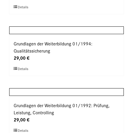
Optionen
Dieses
Details
können
Produkt
auf
weist
der
mehrere
Produktseite
Varianten
gewählt
auf.
Grundlagen der Weiterbildung 01/1994:
werden
Die
Qualitätssicherung
Optionen
29,00
€
können
Dieses
Details
auf
Produkt
der
weist
Produktseite
mehrere
gewählt
Varianten
werden
auf.
Grundlagen der Weiterbildung 01/1992: Prüfung,
Die
Leistung, Controlling
Optionen
29,00
€
können
Dieses
Details