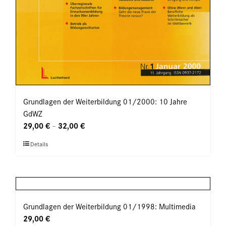
Grundlagen der Weiterbildung 01/2000: 10 Jahre
GdWZ
29,00
€
32,00
€
–
Dieses
Details
Produkt
weist
mehrere
Varianten
auf.
Grundlagen der Weiterbildung 01/1998: Multimedia
Die
29,00
€