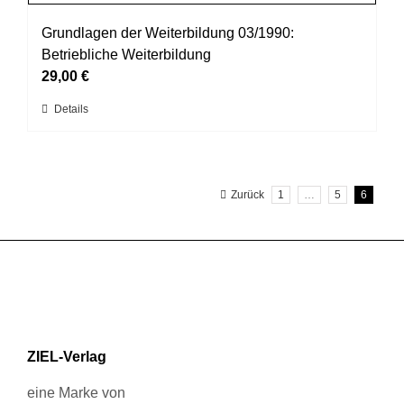
Varianten
werden
auf.
Grundlagen der Weiterbildung 03/1990:
Die
Betriebliche Weiterbildung
Optionen
29,00
€
können
Dieses
Details
auf
Produkt
der
weist
Produktseite
mehrere
gewählt
Zurück
1
…
5
6
Varianten
werden
auf.
Die
Optionen
können
auf
der
Produktseite
ZIEL-Verlag
gewählt
werden
eine Marke von