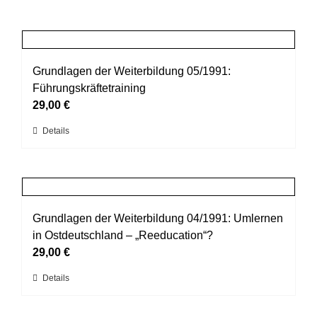
Grundlagen der Weiterbildung 05/1991:
Führungskräftetraining
29,00
€
Dieses
Details
Produkt
weist
mehrere
Varianten
auf.
Grundlagen der Weiterbildung 04/1991: Umlernen
Die
in Ostdeutschland – „Reeducation“?
Optionen
29,00
€
können
Dieses
Details
auf
Produkt
der
weist