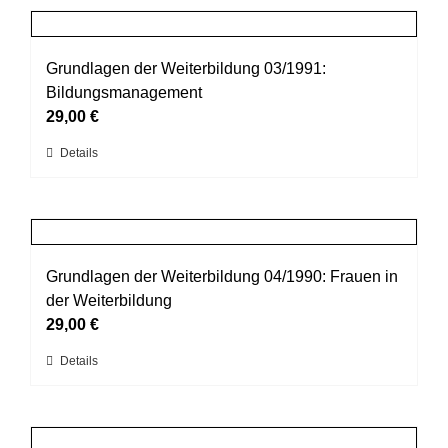
Produktseite
mehrere
gewählt
Varianten
werden
auf.
Grundlagen der Weiterbildung 03/1991:
Die
Bildungsmanagement
Optionen
29,00
€
können
Dieses
Details
auf
Produkt
der
weist
Produktseite
mehrere
gewählt
Varianten
werden
auf.
Grundlagen der Weiterbildung 04/1990: Frauen in
Die
der Weiterbildung
Optionen
29,00
€
können
Dieses
Details
auf
Produkt
der
weist
Produktseite
mehrere
gewählt