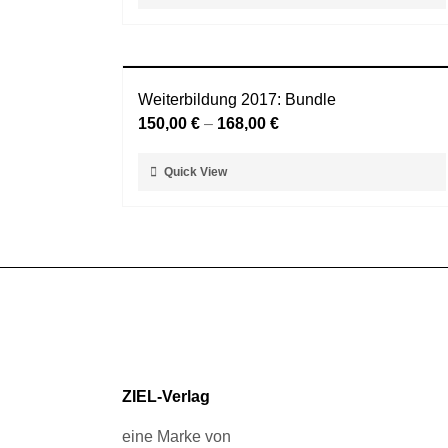
Produkt
gewählt
weist
werden
mehrere
Varianten
Weiterbildung 2017: Bundle
auf.
150,00
€
–
168,00
€
Die
Optionen
Dieses
können
Quick View
Produkt
auf
weist
der
mehrere
Produktseite
Varianten
gewählt
auf.
werden
Die
Optionen
können
auf
ZIEL-Verlag
der
Produktseite
eine Marke von