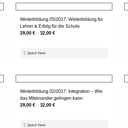
Weiterbildung 05/2017: Weiterbildung für
Lehrer & Erfolg für die Schule
29,00
€
–
32,00
€
Dieses
Quick View
Produkt
weist
mehrere
Varianten
auf.
Weiterbildung 02/2017: Integration – Wie
Die
das Miteinander gelingen kann
Optionen
29,00
€
–
32,00
€
können
auf
der
Dieses
Quick View
Produktseite