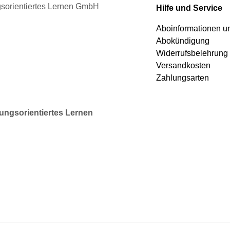
gewählt
ngsorientiertes Lernen GmbH
Hilfe und Service
werden
Aboinformationen 
Abokündigung
Widerrufsbelehrung
Versandkosten
Zahlungsarten
rungsorientiertes Lernen