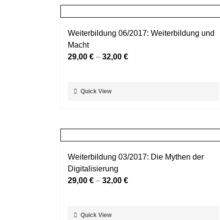
Weiterbildung 06/2017: Weiterbildung und
Macht
29,00
€
–
32,00
€
Dieses
Quick View
Produkt
weist
mehrere
Varianten
auf.
Weiterbildung 03/2017: Die Mythen der
Die
Digitalisierung
Optionen
29,00
€
–
32,00
€
können
auf
der
Dieses
Quick View
Produktseite