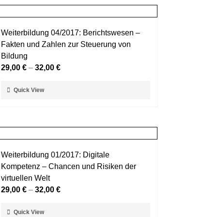
Weiterbildung 04/2017: Berichtswesen –
Fakten und Zahlen zur Steuerung von
Bildung
29,00
€
–
32,00
€
Dieses
Quick View
Produkt
weist
mehrere
Varianten
auf.
Weiterbildung 01/2017: Digitale
Die
Kompetenz – Chancen und Risiken der
Optionen
virtuellen Welt
können
29,00
€
–
32,00
€
auf
der
Dieses
Quick View
Produktseite