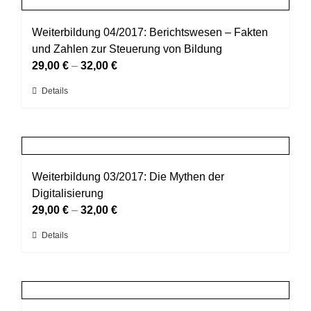
gewählt
Varianten
werden
auf.
Weiterbildung 04/2017: Berichtswesen – Fakten
Die
und Zahlen zur Steuerung von Bildung
Optionen
29,00
€
–
32,00
€
können
Dieses
Details
auf
Produkt
der
weist
Produktseite
mehrere
gewählt
Varianten
werden
auf.
Weiterbildung 03/2017: Die Mythen der
Die
Digitalisierung
Optionen
29,00
€
–
32,00
€
können
Dieses
Details
auf
Produkt
der
weist
Produktseite
mehrere
gewählt
Varianten
werden