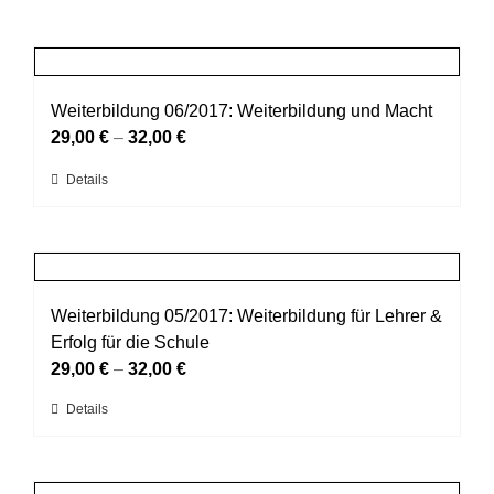
Weiterbildung 06/2017: Weiterbildung und Macht
29,00
€
–
32,00
€
Dieses
Details
Produkt
weist
mehrere
Varianten
auf.
Weiterbildung 05/2017: Weiterbildung für Lehrer &
Die
Erfolg für die Schule
Optionen
29,00
€
–
32,00
€
können
Dieses
Details
auf
Produkt
der
weist
Produktseite
mehrere