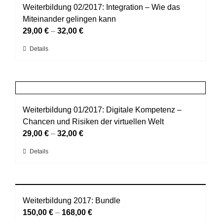
auf.
Weiterbildung 02/2017: Integration – Wie das
Die
Miteinander gelingen kann
Optionen
29,00
€
–
32,00
€
können
Dieses
Details
auf
Produkt
der
weist
Produktseite
mehrere
gewählt
Varianten
werden
auf.
Weiterbildung 01/2017: Digitale Kompetenz –
Die
Chancen und Risiken der virtuellen Welt
Optionen
29,00
€
–
32,00
€
können
Dieses
Details
auf
Produkt
der
weist
Produktseite
mehrere
gewählt
Varianten
Weiterbildung 2017: Bundle
werden
auf.
150,00
€
–
168,00
€