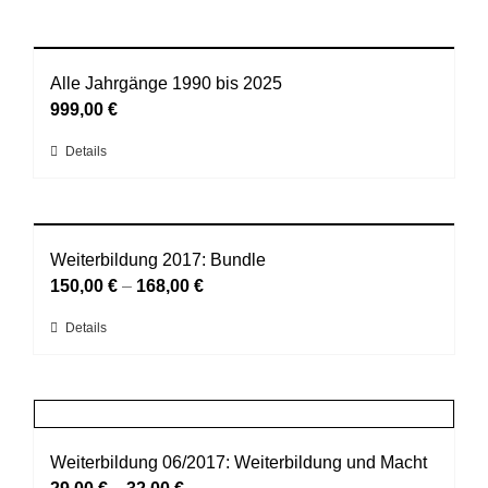
Alle Jahrgänge 1990 bis 2025
999,00
€
Dieses
Details
Produkt
weist
mehrere
Varianten
Weiterbildung 2017: Bundle
auf.
150,00
€
–
168,00
€
Die
Dieses
Details
Optionen
Produkt
können
weist
auf
mehrere
der
Varianten
Produktseite
auf.
Weiterbildung 06/2017: Weiterbildung und Macht
gewählt
Die