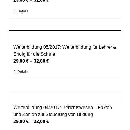
29,00
€
–
32,00
€
werden
Optionen
Dieses
Details
können
Produkt
auf
weist
der
mehrere
Produktseite
Varianten
gewählt
auf.
Weiterbildung 05/2017: Weiterbildung für Lehrer &
werden
Die
Erfolg für die Schule
Optionen
29,00
€
–
32,00
€
können
Dieses
Details
auf
Produkt
der
weist
Produktseite
mehrere
gewählt
Varianten
werden
auf.
Weiterbildung 04/2017: Berichtswesen – Fakten
Die
und Zahlen zur Steuerung von Bildung
Optionen
29,00
€
–
32,00
€
können