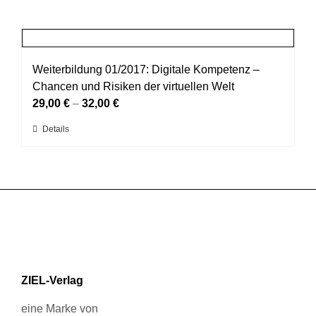
Produkt
der
weist
Produktseite
mehrere
gewählt
Varianten
werden
auf.
Weiterbildung 01/2017: Digitale Kompetenz –
Die
Chancen und Risiken der virtuellen Welt
Optionen
29,00
€
–
32,00
€
können
Dieses
Details
auf
Produkt
der
weist
Produktseite
mehrere
gewählt
Varianten
werden
auf.
Die
Optionen
können
ZIEL-Verlag
auf
der
eine Marke von