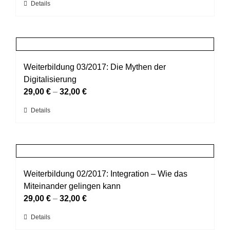
Dieses
Details
auf
Produkt
der
weist
Produktseite
mehrere
gewählt
Varianten
werden
auf.
Weiterbildung 03/2017: Die Mythen der
Die
Digitalisierung
Optionen
29,00
€
–
32,00
€
können
Dieses
Details
auf
Produkt
der
weist
Produktseite
mehrere
gewählt
Varianten
werden
auf.
Weiterbildung 02/2017: Integration – Wie das
Die
Miteinander gelingen kann
Optionen
29,00
€
–
32,00
€
können
Dieses
Details
auf