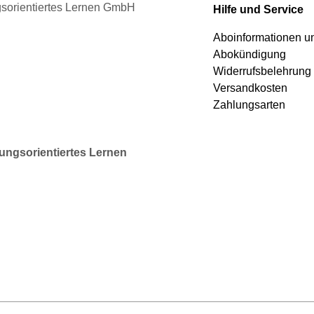
gewählt
ngsorientiertes Lernen GmbH
Hilfe und Service
werden
Aboinformationen 
Abokündigung
Widerrufsbelehrung
Versandkosten
Zahlungsarten
rungsorientiertes Lernen