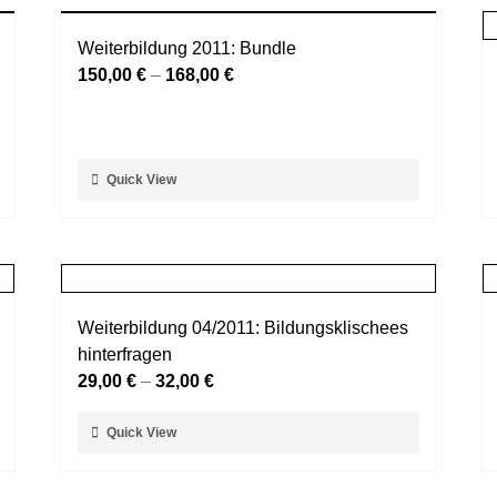
Weiterbildung 2011: Bundle
150,00
€
–
168,00
€
Dieses
Quick View
Produkt
weist
mehrere
Varianten
auf.
Weiterbildung 04/2011: Bildungsklischees
Die
hinterfragen
Optionen
29,00
€
–
32,00
€
können
auf
Dieses
Quick View
der
Produkt
Produktseite
weist
gewählt