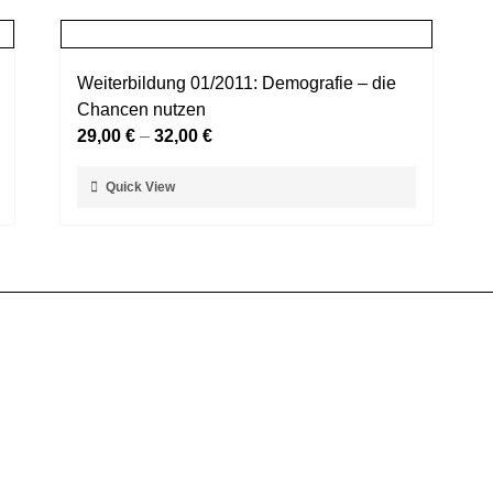
mehrere
werden
Varianten
auf.
Weiterbildung 01/2011: Demografie – die
Die
Chancen nutzen
Optionen
29,00
€
–
32,00
€
können
auf
Dieses
Quick View
der
Produkt
Produktseite
weist
gewählt
mehrere
werden
Varianten
auf.
Die
Optionen
können
auf
der
Produktseite