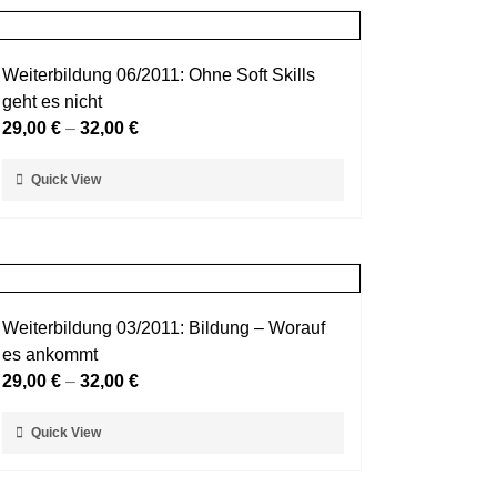
Weiterbildung 06/2011: Ohne Soft Skills
geht es nicht
29,00
€
–
32,00
€
Dieses
Quick View
Produkt
weist
mehrere
Varianten
auf.
Weiterbildung 03/2011: Bildung – Worauf
Die
es ankommt
Optionen
29,00
€
–
32,00
€
können
auf
Dieses
Quick View
der
Produkt
Produktseite
weist
gewählt