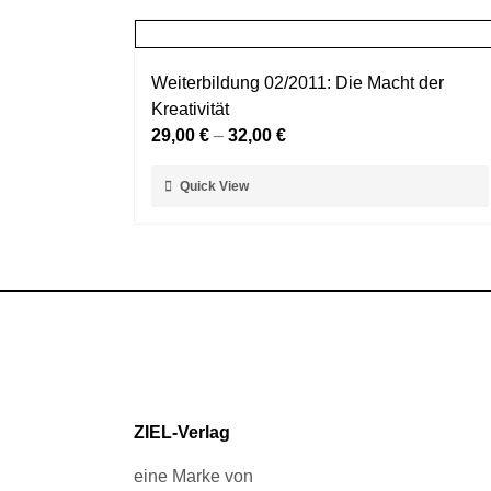
mehrere
werden
Varianten
auf.
Weiterbildung 02/2011: Die Macht der
Die
Kreativität
Optionen
29,00
€
–
32,00
€
können
auf
Dieses
Quick View
der
Produkt
Produktseite
weist
gewählt
mehrere
werden
Varianten
auf.
Die
Optionen
können
auf
ZIEL-Verlag
der
Produktseite
eine Marke von