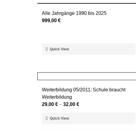
Alle Jahrgänge 1990 bis 2025
999,00
€
Dieses
Quick View
Produkt
weist
mehrere
Varianten
auf.
Weiterbildung 05/2011: Schule braucht
Die
Weiterbildung
Optionen
29,00
€
–
32,00
€
können
auf
Dieses
Quick View
der
Produkt
Produktseite
weist
gewählt