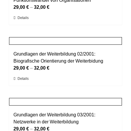
Funktionswandel von Organisationen
werden
Optionen
29,00
€
–
32,00
€
können
Dieses
Details
auf
Produkt
der
weist
Produktseite
mehrere
gewählt
Varianten
werden
auf.
Grundlagen der Weiterbildung 02/2001:
Die
Biografische Orientierung der Weiterbidung
Optionen
29,00
€
–
32,00
€
können
Dieses
Details
auf
Produkt
der
weist
Produktseite
mehrere
gewählt
Varianten
werden
auf.
Grundlagen der Weiterbildung 03/2001:
Die
Netzwerke in der Weiterbildung
Optionen
29,00
€
–
32,00
€