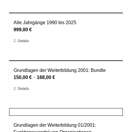
Alle Jahrgänge 1990 bis 2025
999,00
€
Dieses
Details
Produkt
weist
mehrere
Varianten
Grundlagen der Weiterbildung 2001: Bundle
auf.
150,00
€
–
168,00
€
Die
Dieses
Details
Optionen
Produkt
können
weist
auf
mehrere
der
Varianten
Produktseite
auf.
Grundlagen der Weiterbildung 01/2001:
gewählt
Die