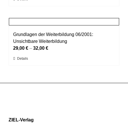
auf
Produkt
der
weist
Produktseite
mehrere
gewählt
Varianten
werden
auf.
Grundlagen der Weiterbildung 06/2001:
Die
Unsichtbare Weiterbildung
Optionen
29,00
€
–
32,00
€
können
Dieses
Details
auf
Produkt
der
weist
Produktseite
mehrere
gewählt
Varianten
werden
auf.
Die
Optionen
können
ZIEL-Verlag
auf
der