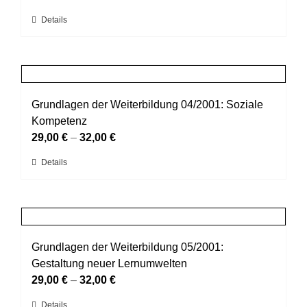
können
Dieses
Details
auf
Produkt
der
weist
Produktseite
mehrere
gewählt
Varianten
werden
auf.
Grundlagen der Weiterbildung 04/2001: Soziale
Die
Kompetenz
Optionen
29,00
€
–
32,00
€
können
Dieses
Details
auf
Produkt
der
weist
Produktseite
mehrere
gewählt
Varianten
werden
auf.
Grundlagen der Weiterbildung 05/2001:
Die
Gestaltung neuer Lernumwelten
Optionen
29,00
€
–
32,00
€
können
Dieses
Details