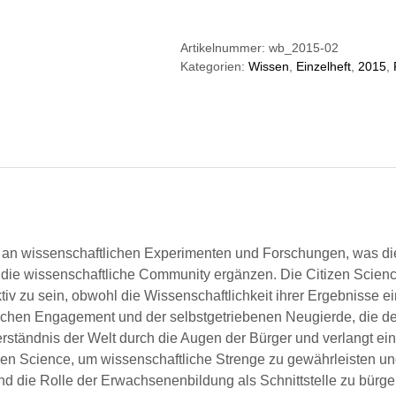
02/2015:
Citizen
Artikelnummer:
wb_2015-02
Science
Kategorien:
Wissen
,
Einzelheft
,
2015
,
–
Bürger
im
Dienst
der
Wissenschaft
Menge
n wissenschaftlichen Experimenten und Forschungen, was die F
n die wissenschaftliche Community ergänzen. Die Citizen Scien
tiv zu sein, obwohl die Wissenschaftlichkeit ihrer Ergebnisse ei
lichen Engagement und der selbstgetriebenen Neugierde, die de
 Verständnis der Welt durch die Augen der Bürger und verlangt 
tizen Science, um wissenschaftliche Strenge zu gewährleisten 
 und die Rolle der Erwachsenenbildung als Schnittstelle zu bür