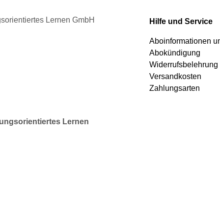
den
werden
ngsorientiertes Lernen GmbH
Hilfe und Service
Aboinformationen 
Abokündigung
Widerrufsbelehrung
Versandkosten
Zahlungsarten
rungsorientiertes Lernen