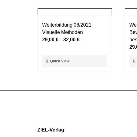
Weiterbildung 06/2021:
Wei
Visuelle Methoden
Bew
29,00
€
32,00
€
bes
–
29
Dieses
Die
Quick View
Produkt
Pro
weist
weis
mehrere
meh
Varianten
Var
auf.
auf.
Die
Die
Optionen
Opt
können
kön
auf
auf
der
der
Produktseite
Pro
ZIEL-Verlag
gewählt
gew