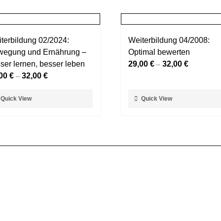
terbildung 02/2024:
Weiterbildung 04/2008:
egung und Ernährung –
Optimal bewerten
ser lernen, besser leben
29,00
€
32,00
€
–
,00
€
32,00
€
–
ses
Dieses
Quick View
Quick View
dukt
Produkt
t
weist
rere
mehrere
ianten
Varianten
auf.
Die
ionen
Optionen
nen
können
auf
der
duktseite
Produktseite
ählt
gewählt