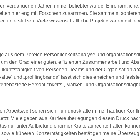
 den vergangenen Jahren immer beliebter wurde. Ehrenamtliche, 
beiten hier eng mit Forschern zusammen. Sie sammeln, sortieren
it unterstützen. Viele wissenschaftliche Projekte wären mittler
uge aus dem Bereich Persönlichkeitsanalyse und organisationsd
, um den Grad einer guten, effizienten Zusammenarbeit und A
Zukunftsfähigkeit von Personen, Teams und der Organisation abz
value“ und „profilingbrands“ lässt sich dies erreichen und fest
ertebasierte Persönlichkeits-, Marken- und Organisationsdiagno
en Arbeitswelt sehen sich Führungskräfte immer häufiger Konf
zt. Viele geben aus Karriereüberlegungen diesem Druck nach,
das nur unter Aufbietung enormer Kräfte aufrechterhalten können.
owie früheren Konzerntätigkeiten bestätigen meine Überzeugun