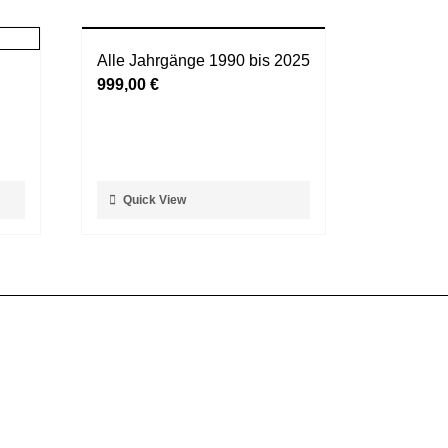
Alle Jahrgänge 1990 bis 2025
999,00
€
Dieses
Quick View
Produkt
weist
mehrere
Varianten
auf.
Die
Optionen
können
auf
der
Produktseite
gewählt