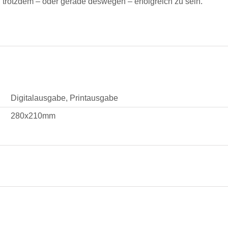
d trotzdem – oder gerade deswegen – erfolgreich zu sein.
Digitalausgabe, Printausgabe
280x210mm