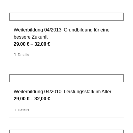
Weiterbildung 04/2013: Grundbildung für eine
bessere Zukunft
29,00
€
–
32,00
€
Dieses
Details
Produkt
weist
mehrere
Varianten
auf.
Weiterbildung 04/2010: Leistungsstark im Alter
Die
29,00
€
–
32,00
€
Optionen
Dieses
Details
können
Produkt
auf
weist
der
mehrere