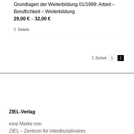
auf.
Grundlagen der Weiterbildung 01/1999: Arbeit –
Die
Beruflichkeit – Weiterbildung
Optionen
29,00
€
–
32,00
€
können
Dieses
Details
auf
Produkt
der
weist
Produktseite
mehrere
gewählt
Zurück
1
2
Varianten
werden
auf.
Die
Optionen
können
auf
der
Produktseite
ZIEL-Verlag
gewählt
werden
eine Marke von
ZIEL – Zentrum für interdisziplinäres