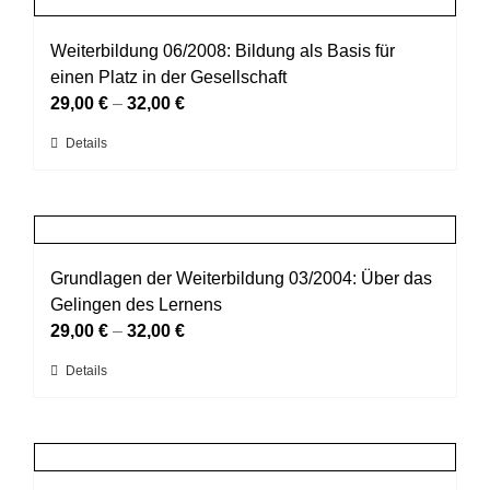
Produktseite
Varianten
gewählt
auf.
Weiterbildung 06/2008: Bildung als Basis für
werden
Die
einen Platz in der Gesellschaft
Optionen
29,00
€
–
32,00
€
können
Dieses
Details
auf
Produkt
der
weist
Produktseite
mehrere
gewählt
Varianten
werden
auf.
Grundlagen der Weiterbildung 03/2004: Über das
Die
Gelingen des Lernens
Optionen
29,00
€
–
32,00
€
können
Dieses
Details
auf
Produkt
der
weist
Produktseite
mehrere
gewählt
Varianten
werden