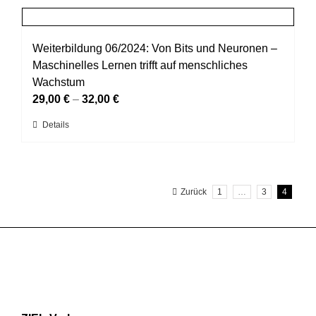
Produktseite
mehrere
gewählt
Varianten
werden
auf.
Weiterbildung 06/2024: Von Bits und Neuronen –
Die
Maschinelles Lernen trifft auf menschliches
Optionen
Wachstum
können
29,00
€
–
32,00
€
auf
Dieses
Details
der
Produkt
Produktseite
weist
gewählt
mehrere
werden
Zurück
1
…
3
4
Varianten
auf.
Die
Optionen
können
auf
der
Produktseite