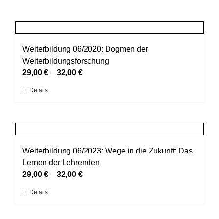
Weiterbildung 06/2020: Dogmen der
Weiterbildungsforschung
29,00
€
–
32,00
€
Dieses
Details
Produkt
weist
mehrere
Varianten
auf.
Weiterbildung 06/2023: Wege in die Zukunft: Das
Die
Lernen der Lehrenden
Optionen
29,00
€
–
32,00
€
können
Dieses
Details
auf
Produkt
der
weist