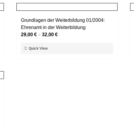
Grundlagen der Weiterbildung 01/2004:
Ehrenamt in der Weiterbildung
29,00
€
–
32,00
€
Dieses
Quick View
Produkt
weist
mehrere
Varianten
auf.
Die
Optionen
können
auf
der
Produktseite
gewählt