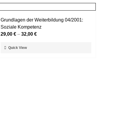
Grundlagen der Weiterbildung 04/2001:
Soziale Kompetenz
29,00
€
–
32,00
€
Dieses
Quick View
Produkt
weist
mehrere
Varianten
auf.
Die
Optionen
können
auf
der
Produktseite
gewählt