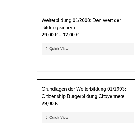
Weiterbildung 01/2008: Den Wert der
Bildung sichern
29,00
€
–
32,00
€
Dieses
Quick View
Produkt
weist
mehrere
Varianten
auf.
Grundlagen der Weiterbildung 01/1993:
Die
Citizenship Bürgerbildung Citoyennete
Optionen
29,00
€
können
auf
Dieses
Quick View
der
Produkt
Produktseite
weist
gewählt