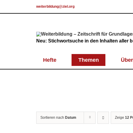
Skip
weiterbildung@ziel.org
to
content
Neu: Stichwortsuche in den Inhalten aller
Hefte
Themen
Über
Sortieren nach
Datum
Zeige
12 P