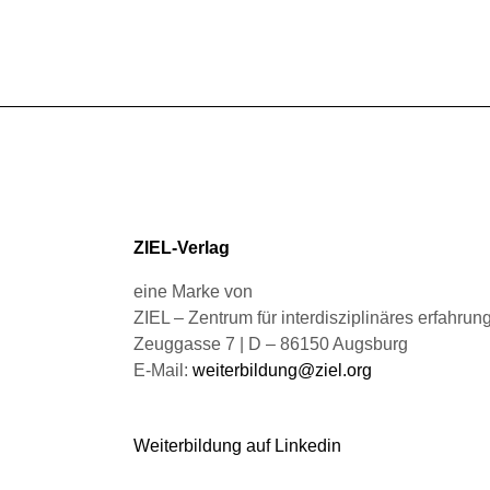
mehrere
werden
Varianten
auf.
Die
Optionen
können
auf
der
Produktseite
gewählt
ZIEL-Verlag
werden
eine Marke von
ZIEL – Zentrum für interdisziplinäres erfahru
Zeuggasse 7 | D – 86150 Augsburg
E-Mail:
weiterbildung@ziel.org
Weiterbildung auf Linkedin