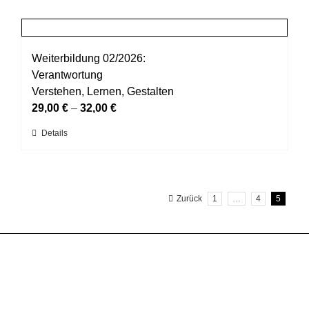
weist
gewählt
mehrere
werden
Varianten
auf.
Weiterbildung 02/2026:
Die
Verantwortung
Optionen
Verstehen, Lernen, Gestalten
können
29,00
€
–
32,00
€
auf
Dieses
Details
der
Produkt
Produktseite
weist
gewählt
mehrere
werden
Zurück
1
…
4
5
Varianten
auf.
Die
Optionen
können
auf
der