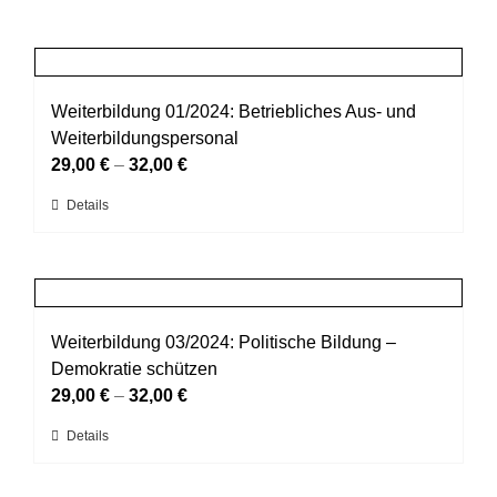
Weiterbildung 01/2024: Betriebliches Aus- und
Weiterbildungspersonal
29,00
€
–
32,00
€
Dieses
Details
Produkt
weist
mehrere
Varianten
auf.
Weiterbildung 03/2024: Politische Bildung –
Die
Demokratie schützen
Optionen
29,00
€
–
32,00
€
können
Dieses
Details
auf
Produkt
der
weist