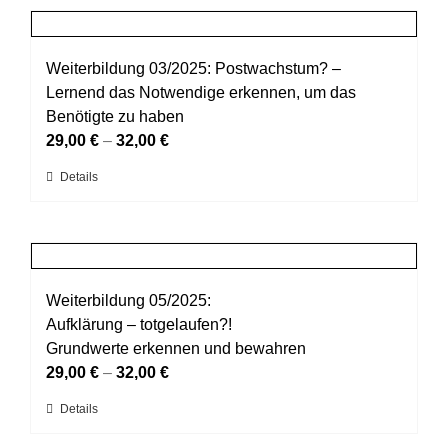
Produktseite
mehrere
gewählt
Varianten
werden
auf.
Weiterbildung 03/2025: Postwachstum? –
Die
Lernend das Notwendige erkennen, um das
Optionen
Benötigte zu haben
können
29,00
€
–
32,00
€
auf
Dieses
Details
der
Produkt
Produktseite
weist
gewählt
mehrere
werden
Varianten
auf.
Weiterbildung 05/2025:
Die
Aufklärung – totgelaufen?!
Optionen
Grundwerte erkennen und bewahren
können
29,00
€
–
32,00
€
auf
Dieses
Details
der
Produkt
Produktseite