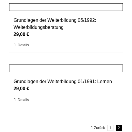
Produktseite
mehrere
gewählt
Varianten
werden
auf.
Grundlagen der Weiterbildung 05/1992:
Die
Weiterbildungsberatung
Optionen
29,00
€
können
Dieses
Details
auf
Produkt
der
weist
Produktseite
mehrere
gewählt
Varianten
werden
auf.
Grundlagen der Weiterbildung 01/1991: Lernen
Die
29,00
€
Optionen
Dieses
Details
können
Produkt
auf
weist
der
mehrere
Produktseite
Zurück
1
2
Varianten
gewählt