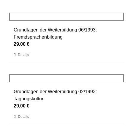
Grundlagen der Weiterbildung 06/1993:
Fremdsprachenbildung
29,00
€
Dieses
Details
Produkt
weist
mehrere
Varianten
auf.
Grundlagen der Weiterbildung 02/1993:
Die
Tagungskultur
Optionen
29,00
€
können
Dieses
Details
auf
Produkt
der
weist