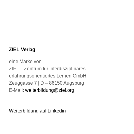
auf.
werden
Die
Optionen
können
auf
der
Produktseite
ZIEL-Verlag
gewählt
werden
eine Marke von
ZIEL – Zentrum für interdisziplinäres
erfahrungsorientiertes Lernen GmbH
Zeuggasse 7 | D – 86150 Augsburg
E-Mail:
weiterbildung@ziel.org
Weiterbildung auf Linkedin