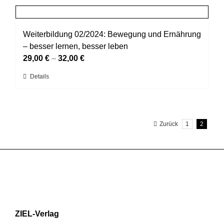
Produktseite
mehrere
gewählt
Varianten
werden
auf.
Weiterbildung 02/2024: Bewegung und Ernährung
Die
– besser lernen, besser leben
Optionen
29,00
€
–
32,00
€
können
Dieses
Details
auf
Produkt
der
weist
Produktseite
mehrere
gewählt
Zurück
1
2
Varianten
werden
auf.
Die
Optionen
können
auf
der
Produktseite
ZIEL-Verlag
gewählt