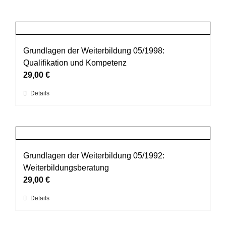
Grundlagen der Weiterbildung 05/1998:
Qualifikation und Kompetenz
29,00
€
Dieses
Details
Produkt
weist
mehrere
Varianten
auf.
Grundlagen der Weiterbildung 05/1992:
Die
Weiterbildungsberatung
Optionen
29,00
€
können
Dieses
Details
auf
Produkt
der
weist