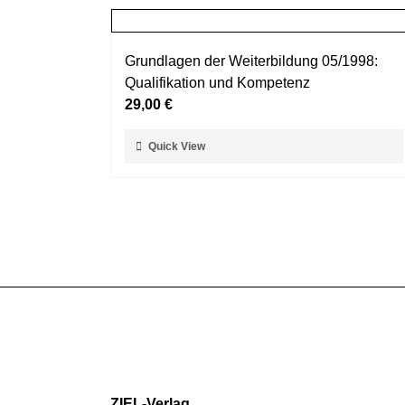
Grundlagen der Weiterbildung 05/1998:
Qualifikation und Kompetenz
29,00
€
Dieses
Quick View
Produkt
weist
mehrere
Varianten
auf.
Die
Optionen
können
auf
der
Produktseite
gewählt
ZIEL-Verlag