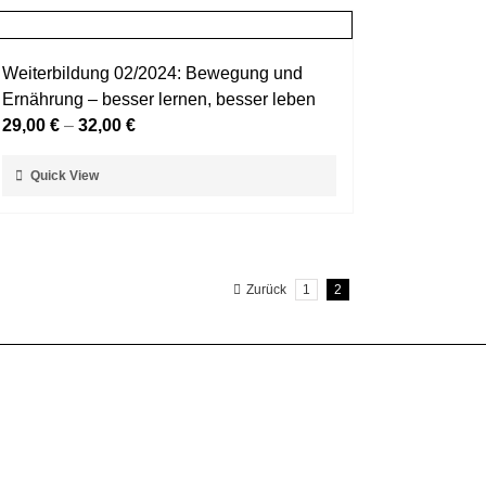
Weiterbildung 02/2024: Bewegung und
Ernährung – besser lernen, besser leben
29,00
€
–
32,00
€
Dieses
Quick View
Produkt
weist
mehrere
Varianten
Zurück
1
2
auf.
Die
Optionen
können
auf
der
Produktseite
gewählt