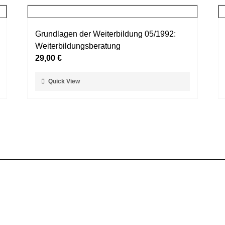
Grundlagen der Weiterbildung 05/1992:
Weiterbildungsberatung
29,00
€
Dieses
Quick View
Produkt
weist
mehrere
Varianten
auf.
Die
Optionen
können
auf
der
Produktseite
gewählt