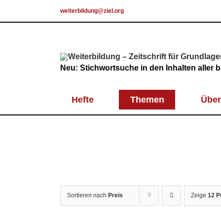
Skip
weiterbildung@ziel.org
to
content
Neu: Stichwortsuche in den Inhalten aller
Hefte
Themen
Über
Sortieren nach
Preis
Zeige
12 P