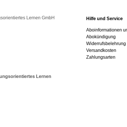
werden
ngsorientiertes Lernen GmbH
Hilfe und Service
Aboinformationen 
Abokündigung
Widerrufsbelehrung
Versandkosten
Zahlungsarten
rungsorientiertes Lernen