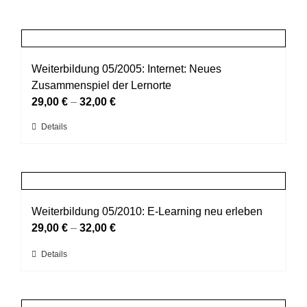
Weiterbildung 05/2005: Internet: Neues
Zusammenspiel der Lernorte
29,00
€
–
32,00
€
Dieses
Details
Produkt
weist
mehrere
Varianten
auf.
Weiterbildung 05/2010: E-Learning neu erleben
Die
29,00
€
–
32,00
€
Optionen
Dieses
Details
können
Produkt
auf
weist
der
mehrere