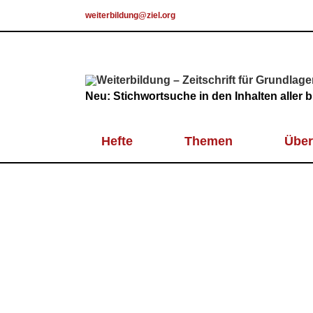
Skip
weiterbildung@ziel.org
to
content
Neu: Stichwortsuche in den Inhalten aller
Hefte
Themen
Über
Aktuelle Ausgabe
Die neue „Weiterbil