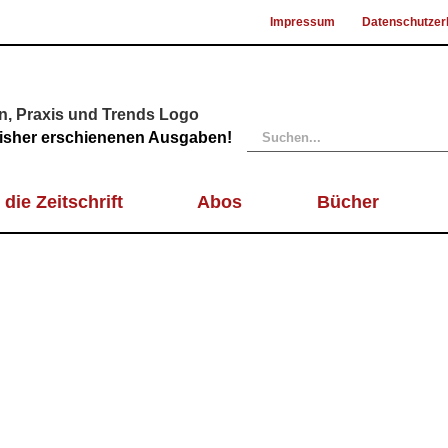
Impressum
Datenschutzer
Suche
 bisher erschienenen Ausgaben!
nach:
 die Zeitschrift
Abos
Bücher
dung“ ist da: 2023/04 – Vo