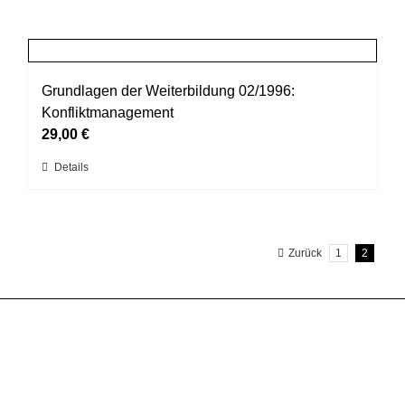
Grundlagen der Weiterbildung 02/1996:
Konfliktmanagement
29,00
€
Dieses
Details
Produkt
weist
mehrere
Zurück
1
2
Varianten
auf.
Die
Optionen
können
auf
der