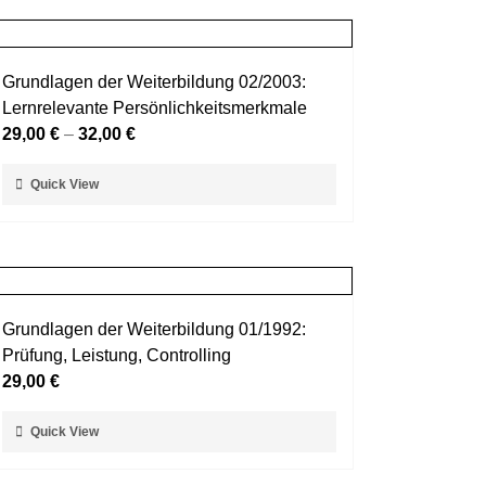
mehrere
werden
Varianten
auf.
Grundlagen der Weiterbildung 02/2003:
Die
Lernrelevante Persönlichkeitsmerkmale
Optionen
29,00
€
–
32,00
€
können
auf
Dieses
Quick View
der
Produkt
Produktseite
weist
gewählt
mehrere
werden
Varianten
auf.
Grundlagen der Weiterbildung 01/1992:
Die
Prüfung, Leistung, Controlling
Optionen
29,00
€
können
auf
Dieses
Quick View
der
Produkt
Produktseite
weist