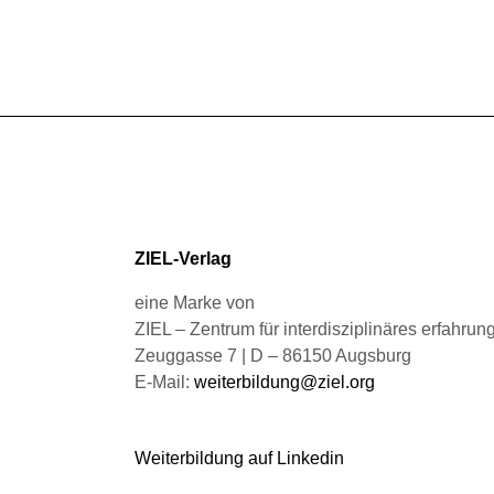
gewählt
mehrere
werden
Varianten
auf.
Die
Optionen
können
auf
der
Produktseite
gewählt
ZIEL-Verlag
werden
eine Marke von
ZIEL – Zentrum für interdisziplinäres erfahru
Zeuggasse 7 | D – 86150 Augsburg
E-Mail:
weiterbildung@ziel.org
Weiterbildung auf Linkedin