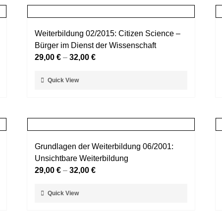
Weiterbildung 02/2015: Citizen Science –
Bürger im Dienst der Wissenschaft
29,00
€
–
32,00
€
Dieses
Quick View
Produkt
weist
mehrere
Varianten
auf.
Grundlagen der Weiterbildung 06/2001:
Die
Unsichtbare Weiterbildung
Optionen
29,00
€
–
32,00
€
können
auf
Dieses
Quick View
der
Produkt
Produktseite
weist
gewählt