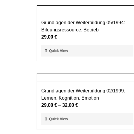
mehrere
werden
Varianten
auf.
Grundlagen der Weiterbildung 05/1994:
Die
Bildungsressource: Betrieb
Optionen
29,00
€
können
auf
Dieses
Quick View
der
Produkt
Produktseite
weist
gewählt
mehrere
werden
Varianten
auf.
Grundlagen der Weiterbildung 02/1999:
Die
Lernen, Kognition, Emotion
Optionen
29,00
€
–
32,00
€
können
auf
Dieses
Quick View
der
Produkt
Produktseite
weist