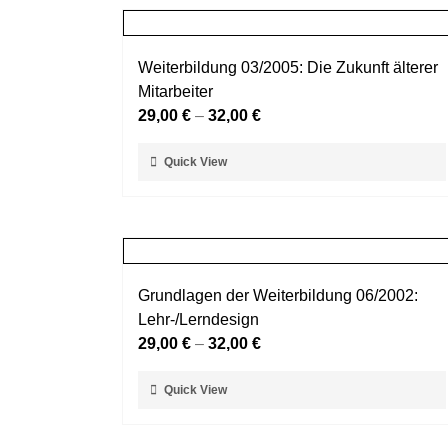
Weiterbildung 03/2005: Die Zukunft älterer
Mitarbeiter
29,00
€
–
32,00
€
Dieses
Quick View
Produkt
weist
mehrere
Varianten
auf.
Grundlagen der Weiterbildung 06/2002:
Die
Lehr-/Lerndesign
Optionen
29,00
€
–
32,00
€
können
auf
Dieses
Quick View
der
Produkt
Produktseite
weist
gewählt