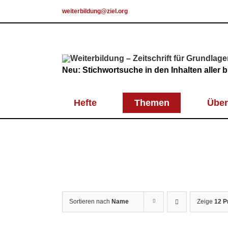
Skip
weiterbildung@ziel.org
to
content
Neu: Stichwortsuche in den Inhalten aller
Hefte
Themen
Über
Sortieren nach
Name
Zeige
12 P