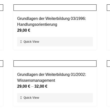
mehrere
werden
Varianten
auf.
Grundlagen der Weiterbildung 03/1996:
Die
Handlungsorientierung
Optionen
29,00
€
können
auf
Dieses
Quick View
der
Produkt
Produktseite
weist
gewählt
mehrere
werden
Varianten
auf.
Grundlagen der Weiterbildung 01/2002:
Die
Wissensmanagement
Optionen
29,00
€
–
32,00
€
können
auf
Dieses
Quick View
der
Produkt
Produktseite
weist