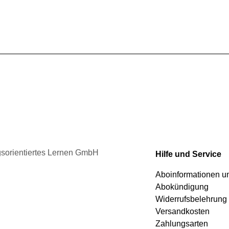
gewählt
mehrere
werden
Varianten
auf.
Die
Optionen
können
auf
der
Produktseite
gewählt
werden
ngsorientiertes Lernen GmbH
Hilfe und Service
Aboinformationen 
Abokündigung
Widerrufsbelehrung
Versandkosten
Zahlungsarten