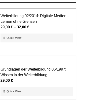
Weiterbildung 02/2014: Digitale Medien –
Lernen ohne Grenzen
29,00
€
–
32,00
€
Dieses
Quick View
Produkt
weist
mehrere
Varianten
auf.
Grundlagen der Weiterbildung 06/1997:
Die
Wissen in der Weiterbildung
Optionen
29,00
€
können
auf
Dieses
Quick View
der
Produkt
Produktseite
weist
gewählt