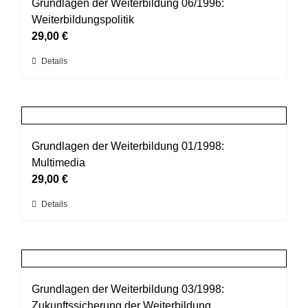
auf.
Grundlagen der Weiterbildung 06/1996:
Die
Weiterbildungspolitik
Optionen
29,00
€
können
Dieses
Details
auf
Produkt
der
weist
Produktseite
mehrere
gewählt
Varianten
werden
auf.
Grundlagen der Weiterbildung 01/1998:
Die
Multimedia
Optionen
29,00
€
können
Dieses
Details
auf
Produkt
der
weist
Produktseite
mehrere
gewählt
Varianten
werden
auf.
Grundlagen der Weiterbildung 03/1998:
Die
Zukunftssicherung der Weiterbildung