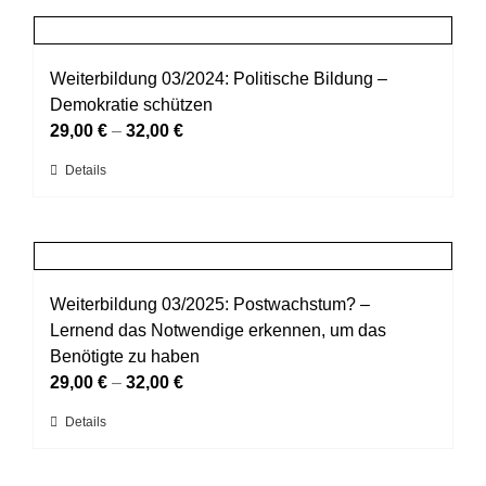
Produktseite
mehrere
gewählt
Varianten
werden
auf.
Weiterbildung 03/2024: Politische Bildung –
Die
Demokratie schützen
Optionen
29,00
€
–
32,00
€
können
Dieses
Details
auf
Produkt
der
weist
Produktseite
mehrere
gewählt
Varianten
werden
auf.
Weiterbildung 03/2025: Postwachstum? –
Die
Lernend das Notwendige erkennen, um das
Optionen
Benötigte zu haben
können
29,00
€
–
32,00
€
auf
Dieses
Details
der
Produkt
Produktseite
weist
gewählt