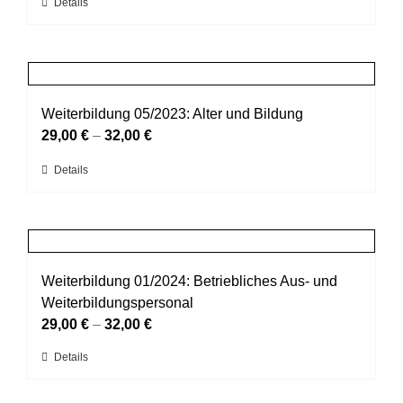
Dieses
Details
können
Produkt
auf
weist
der
mehrere
Produktseite
Varianten
gewählt
auf.
Weiterbildung 05/2023: Alter und Bildung
werden
Die
29,00
€
–
32,00
€
Optionen
Dieses
Details
können
Produkt
auf
weist
der
mehrere
Produktseite
Varianten
gewählt
auf.
Weiterbildung 01/2024: Betriebliches Aus- und
werden
Die
Weiterbildungspersonal
Optionen
29,00
€
–
32,00
€
können
Dieses
Details
auf
Produkt
der
weist