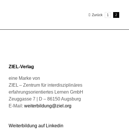
weist
gewählt
mehrere
werden
Zurück
1
2
Varianten
auf.
Die
Optionen
können
auf
der
Produktseite
ZIEL-Verlag
gewählt
werden
eine Marke von
ZIEL – Zentrum für interdisziplinäres
erfahrungsorientiertes Lernen GmbH
Zeuggasse 7 | D – 86150 Augsburg
E-Mail:
weiterbildung@ziel.org
Weiterbildung auf Linkedin