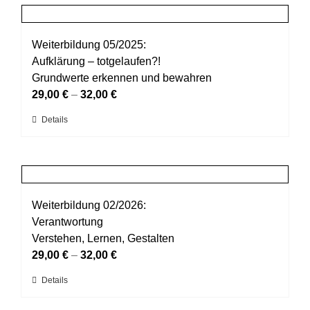
mehrere
werden
Varianten
auf.
Weiterbildung 05/2025:
Die
Aufklärung – totgelaufen?!
Optionen
Grundwerte erkennen und bewahren
können
29,00
€
–
32,00
€
auf
Dieses
Details
der
Produkt
Produktseite
weist
gewählt
mehrere
werden
Varianten
auf.
Weiterbildung 02/2026:
Die
Verantwortung
Optionen
Verstehen, Lernen, Gestalten
können
29,00
€
–
32,00
€
auf
Dieses
Details
der
Produkt
Produktseite