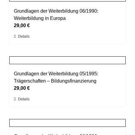
Varianten
werden
auf.
Grundlagen der Weiterbildung 06/1990:
Die
Weiterbildung in Europa
Optionen
29,00
€
können
Dieses
Details
auf
Produkt
der
weist
Produktseite
mehrere
gewählt
Varianten
werden
auf.
Grundlagen der Weiterbildung 05/1995:
Die
Trägerschaften – Bildungsfinanzierung
Optionen
29,00
€
können
Dieses
Details
auf
Produkt
der
weist
Produktseite
mehrere
gewählt
Varianten
werden