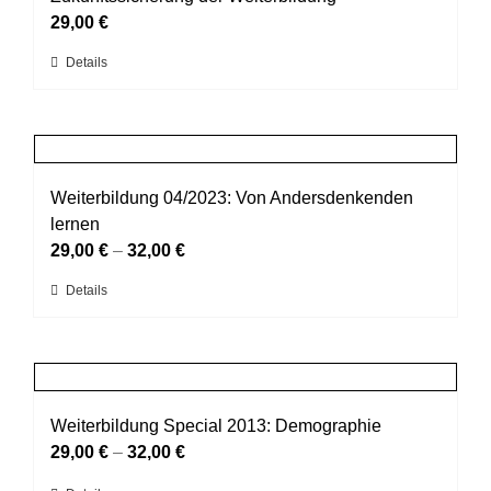
Optionen
29,00
€
können
Dieses
Details
auf
Produkt
der
weist
Produktseite
mehrere
gewählt
Varianten
werden
auf.
Weiterbildung 04/2023: Von Andersdenkenden
Die
lernen
Optionen
29,00
€
–
32,00
€
können
Dieses
Details
auf
Produkt
der
weist
Produktseite
mehrere
gewählt
Varianten
werden
auf.
Weiterbildung Special 2013: Demographie
Die
29,00
€
–
32,00
€
Optionen