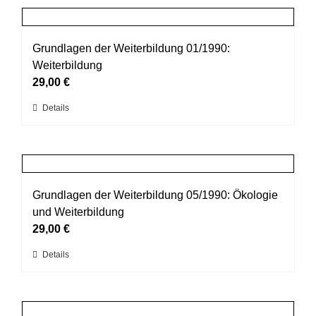
Produktseite
mehrere
gewählt
Varianten
werden
auf.
Grundlagen der Weiterbildung 01/1990:
Die
Weiterbildung
Optionen
29,00
€
können
Dieses
Details
auf
Produkt
der
weist
Produktseite
mehrere
gewählt
Varianten
werden
auf.
Grundlagen der Weiterbildung 05/1990: Ökologie
Die
und Weiterbildung
Optionen
29,00
€
können
Dieses
Details
auf
Produkt
der
weist
Produktseite
mehrere
gewählt