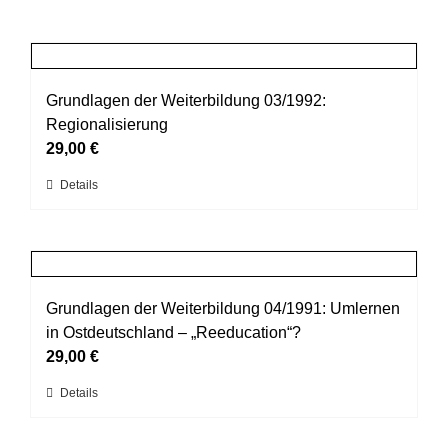
Grundlagen der Weiterbildung 03/1992:
Regionalisierung
29,00
€
Dieses
Details
Produkt
weist
mehrere
Varianten
auf.
Grundlagen der Weiterbildung 04/1991: Umlernen
Die
in Ostdeutschland – „Reeducation“?
Optionen
29,00
€
können
Dieses
Details
auf
Produkt
der
weist