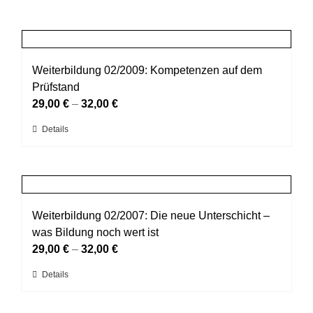
Weiterbildung 02/2009: Kompetenzen auf dem
Prüfstand
29,00
€
–
32,00
€
Dieses
Details
Produkt
weist
mehrere
Varianten
auf.
Weiterbildung 02/2007: Die neue Unterschicht –
Die
was Bildung noch wert ist
Optionen
29,00
€
–
32,00
€
können
Dieses
Details
auf
Produkt
der
weist