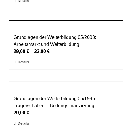
Dieses
Details
auf
Produkt
der
weist
Produktseite
mehrere
gewählt
Varianten
werden
auf.
Grundlagen der Weiterbildung 05/2003:
Die
Arbeitsmarkt und Weiterbildung
Optionen
29,00
€
–
32,00
€
können
Dieses
Details
auf
Produkt
der
weist
Produktseite
mehrere
gewählt
Varianten
werden
auf.
Grundlagen der Weiterbildung 05/1995:
Die
Trägerschaften – Bildungsfinanzierung
Optionen
29,00
€
können
Dieses
Details
auf
Produkt