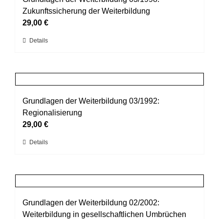
Die
Zukunftssicherung der Weiterbildung
Optionen
29,00
€
können
Dieses
Details
auf
Produkt
der
weist
Produktseite
mehrere
gewählt
Varianten
werden
auf.
Grundlagen der Weiterbildung 03/1992:
Die
Regionalisierung
Optionen
29,00
€
können
Dieses
Details
auf
Produkt
der
weist
Produktseite
mehrere
gewählt
Varianten
werden
auf.
Grundlagen der Weiterbildung 02/2002:
Die
Weiterbildung in gesellschaftlichen Umbrüchen