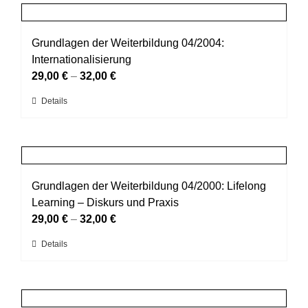
mehrere
gewählt
Varianten
werden
auf.
Grundlagen der Weiterbildung 04/2004:
Die
Internationalisierung
Optionen
29,00
€
–
32,00
€
können
Dieses
Details
auf
Produkt
der
weist
Produktseite
mehrere
gewählt
Varianten
werden
auf.
Grundlagen der Weiterbildung 04/2000: Lifelong
Die
Learning – Diskurs und Praxis
Optionen
29,00
€
–
32,00
€
können
Dieses
Details
auf
Produkt
der
weist
Produktseite
mehrere
gewählt