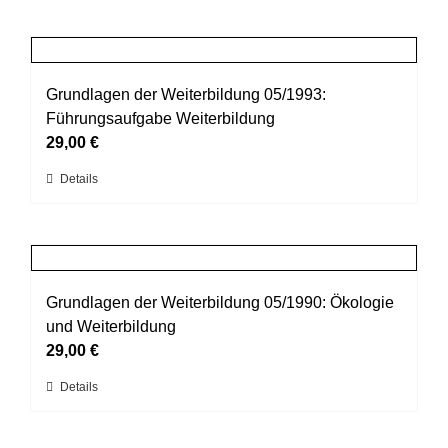
der
weist
Produktseite
mehrere
gewählt
Varianten
werden
auf.
Grundlagen der Weiterbildung 05/1993:
Die
Führungsaufgabe Weiterbildung
Optionen
29,00
€
können
Dieses
Details
auf
Produkt
der
weist
Produktseite
mehrere
gewählt
Varianten
werden
auf.
Grundlagen der Weiterbildung 05/1990: Ökologie
Die
und Weiterbildung
Optionen
29,00
€
können
Dieses
Details
auf
Produkt
der
weist
Produktseite