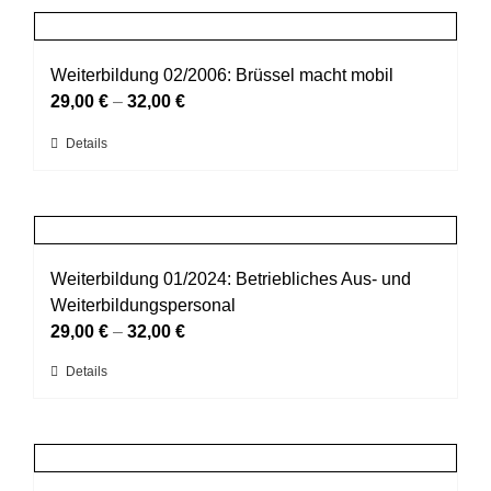
Produktseite
mehrere
gewählt
Varianten
werden
auf.
Weiterbildung 02/2006: Brüssel macht mobil
Die
29,00
€
–
32,00
€
Optionen
Dieses
Details
können
Produkt
auf
weist
der
mehrere
Produktseite
Varianten
gewählt
auf.
Weiterbildung 01/2024: Betriebliches Aus- und
werden
Die
Weiterbildungspersonal
Optionen
29,00
€
–
32,00
€
können
Dieses
Details
auf
Produkt
der
weist
Produktseite
mehrere
gewählt
Varianten
werden