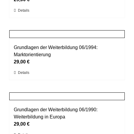
können
Dieses
Details
auf
Produkt
der
weist
Produktseite
mehrere
gewählt
Varianten
werden
auf.
Grundlagen der Weiterbildung 06/1994:
Die
Marktorientierung
Optionen
29,00
€
können
Dieses
Details
auf
Produkt
der
weist
Produktseite
mehrere
gewählt
Varianten
werden
auf.
Grundlagen der Weiterbildung 06/1990:
Die
Weiterbildung in Europa
Optionen
29,00
€
können