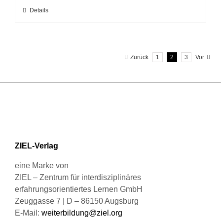
Optionen
Dieses
Details
können
Produkt
auf
weist
der
mehrere
Produktseite
Zurück
1
2
3
Vor
Varianten
gewählt
auf.
werden
Die
Optionen
können
auf
der
Produktseite
ZIEL-Verlag
gewählt
werden
eine Marke von
ZIEL – Zentrum für interdisziplinäres
erfahrungsorientiertes Lernen GmbH
Zeuggasse 7 | D – 86150 Augsburg
E-Mail:
weiterbildung@ziel.org