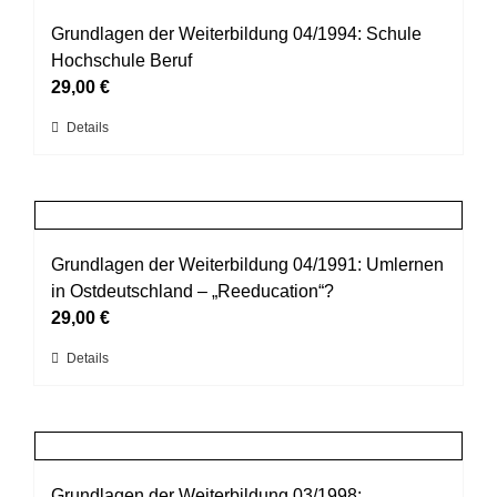
Varianten
werden
auf.
Grundlagen der Weiterbildung 04/1994: Schule
Die
Hochschule Beruf
Optionen
29,00
€
können
Dieses
Details
auf
Produkt
der
weist
Produktseite
mehrere
gewählt
Varianten
werden
auf.
Grundlagen der Weiterbildung 04/1991: Umlernen
Die
in Ostdeutschland – „Reeducation“?
Optionen
29,00
€
können
Dieses
Details
auf
Produkt
der
weist
Produktseite
mehrere
gewählt
Varianten
werden
auf.
Grundlagen der Weiterbildung 03/1998: