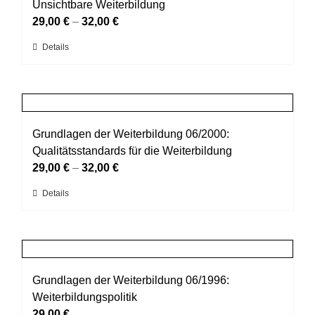
Die
Unsichtbare Weiterbildung
Optionen
29,00
€
–
32,00
€
können
Dieses
Details
auf
Produkt
der
weist
Produktseite
mehrere
gewählt
Varianten
werden
auf.
Grundlagen der Weiterbildung 06/2000:
Die
Qualitätsstandards für die Weiterbildung
Optionen
29,00
€
–
32,00
€
können
Dieses
Details
auf
Produkt
der
weist
Produktseite
mehrere
gewählt
Varianten
werden
auf.
Grundlagen der Weiterbildung 06/1996:
Die
Weiterbildungspolitik
Optionen
29,00
€