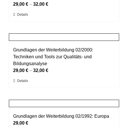
Optionen
29,00
€
–
32,00
€
können
Dieses
Details
auf
Produkt
der
weist
Produktseite
mehrere
gewählt
Varianten
werden
auf.
Grundlagen der Weiterbildung 02/2000:
Die
Techniken und Tools zur Qualitäts- und
Optionen
Bildungsanalyse
können
29,00
€
–
32,00
€
auf
Dieses
Details
der
Produkt
Produktseite
weist
gewählt
mehrere
werden
Varianten
auf.
Grundlagen der Weiterbildung 02/1992: Europa
Die
29,00
€