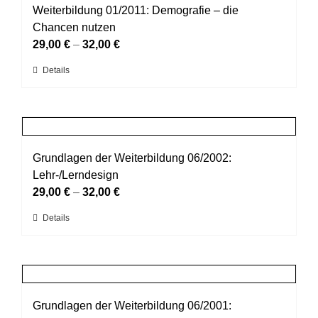
auf.
Weiterbildung 01/2011: Demografie – die
Die
Chancen nutzen
Optionen
29,00
€
–
32,00
€
können
Dieses
Details
auf
Produkt
der
weist
Produktseite
mehrere
gewählt
Varianten
werden
auf.
Grundlagen der Weiterbildung 06/2002:
Die
Lehr-/Lerndesign
Optionen
29,00
€
–
32,00
€
können
Dieses
Details
auf
Produkt
der
weist
Produktseite
mehrere
gewählt
Varianten
werden
auf.
Grundlagen der Weiterbildung 06/2001: