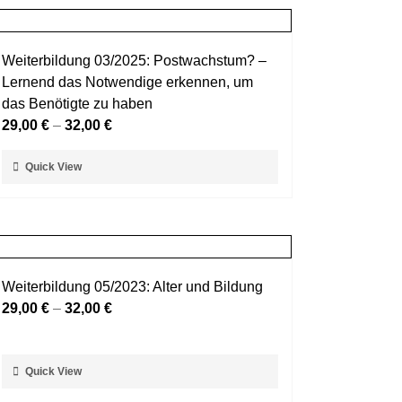
Weiterbildung 03/2025: Postwachstum? –
Lernend das Notwendige erkennen, um
das Benötigte zu haben
29,00
€
–
32,00
€
Dieses
Quick View
Produkt
weist
mehrere
Varianten
auf.
Weiterbildung 05/2023: Alter und Bildung
Die
29,00
€
–
32,00
€
Optionen
können
auf
Dieses
Quick View
der
Produkt
Produktseite