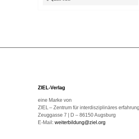
Produktseite
Produkt
gewählt
weist
werden
mehrere
Varianten
auf.
Die
Optionen
können
auf
der
Produktseite
gewählt
ZIEL-Verlag
werden
eine Marke von
ZIEL – Zentrum für interdisziplinäres erfahru
Zeuggasse 7 | D – 86150 Augsburg
E-Mail:
weiterbildung@ziel.org