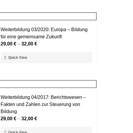
weist
gewählt
mehrere
werden
Varianten
auf.
Weiterbildung 03/2020: Europa – Bildung
Die
für eine gemeinsame Zukunft
Optionen
29,00
€
–
32,00
€
können
auf
Dieses
Quick View
der
Produkt
Produktseite
weist
gewählt
mehrere
werden
Varianten
auf.
Weiterbildung 04/2017: Berichtswesen –
Die
Fakten und Zahlen zur Steuerung von
Optionen
Bildung
können
29,00
€
–
32,00
€
auf
der
Dieses
Quick View