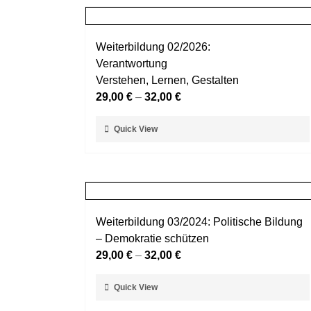
Weiterbildung 02/2026:
Verantwortung
Verstehen, Lernen, Gestalten
29,00
€
–
32,00
€
Dieses
Quick View
Produkt
weist
mehrere
Varianten
auf.
Weiterbildung 03/2024: Politische Bildung
Die
– Demokratie schützen
Optionen
29,00
€
–
32,00
€
können
auf
Dieses
Quick View
der
Produkt
Produktseite