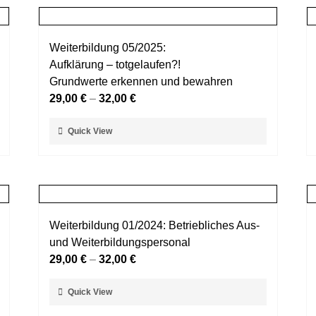
Weiterbildung 05/2025:
Aufklärung – totgelaufen?!
Grundwerte erkennen und bewahren
29,00
€
–
32,00
€
Dieses
Quick View
Produkt
weist
mehrere
Varianten
auf.
Weiterbildung 01/2024: Betriebliches Aus-
Die
und Weiterbildungspersonal
Optionen
29,00
€
–
32,00
€
können
auf
Dieses
Quick View
der
Produkt
Produktseite