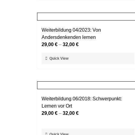
weist
gewählt
mehrere
werden
Varianten
auf.
Weiterbildung 04/2023: Von
Die
Andersdenkenden lernen
Optionen
29,00
€
–
32,00
€
können
auf
Dieses
Quick View
der
Produkt
Produktseite
weist
gewählt
mehrere
werden
Varianten
auf.
Weiterbildung 06/2018: Schwerpunkt:
Die
Lernen vor Ort
Optionen
29,00
€
–
32,00
€
können
auf
der
Dieses
Quick View