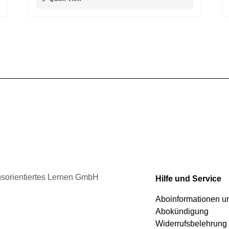
Produktseite
Produkt
gewählt
weist
werden
mehrere
Varianten
auf.
Die
Optionen
können
auf
der
Produktseite
gewählt
werden
ngsorientiertes Lernen GmbH
Hilfe und Service
Aboinformationen 
Abokündigung
Widerrufsbelehrung