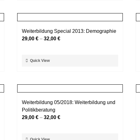
weist
gewählt
mehrere
werden
Varianten
auf.
Weiterbildung Special 2013: Demographie
Die
29,00
€
–
32,00
€
Optionen
können
auf
Dieses
Quick View
der
Produkt
Produktseite
weist
gewählt
mehrere
werden
Varianten
auf.
Weiterbildung 05/2018: Weiterbildung und
Die
Politikberatung
Optionen
29,00
€
–
32,00
€
können
auf
der
Dieses
Quick View