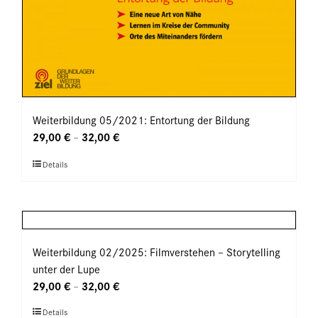
Weiterbildung 05/2021: Entortung der Bildung
29,00
€
32,00
€
–
Dieses
Details
Produkt
weist
mehrere
Varianten
auf.
Weiterbildung 02/2025: Filmverstehen – Storytelling
Die
unter der Lupe
Optionen
29,00
€
32,00
€
–
können
Dieses
Details