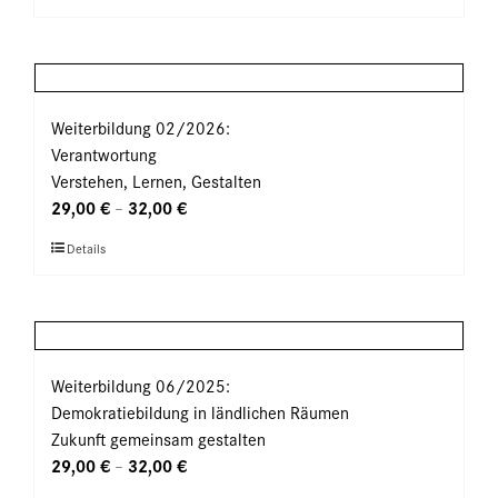
auf
Produkt
der
weist
Produktseite
mehrere
gewählt
Varianten
werden
auf.
Weiterbildung 02/2026:
Die
Verantwortung
Optionen
Verstehen, Lernen, Gestalten
können
29,00
€
32,00
€
–
auf
Dieses
Details
der
Produkt
Produktseite
weist
gewählt
mehrere
werden
Varianten
auf.
Weiterbildung 06/2025:
Die
Demokratiebildung in ländlichen Räumen
Optionen
Zukunft gemeinsam gestalten
können
29,00
€
32,00
€
–
auf